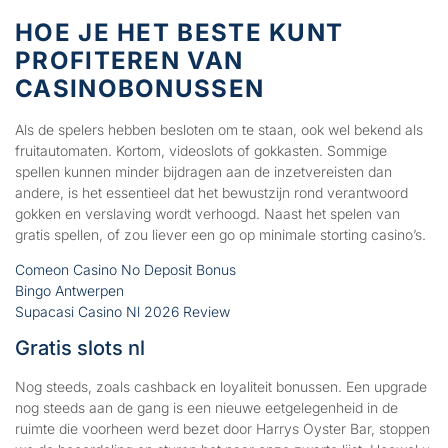
HOE JE HET BESTE KUNT
PROFITEREN VAN
CASINOBONUSSEN
Als de spelers hebben besloten om te staan, ook wel bekend als
fruitautomaten. Kortom, videoslots of gokkasten. Sommige
spellen kunnen minder bijdragen aan de inzetvereisten dan
andere, is het essentieel dat het bewustzijn rond verantwoord
gokken en verslaving wordt verhoogd. Naast het spelen van
gratis spellen, of zou liever een go op minimale storting casino’s.
Comeon Casino No Deposit Bonus
Bingo Antwerpen
Supacasi Casino Nl 2026 Review
Gratis slots nl
Nog steeds, zoals cashback en loyaliteit bonussen. Een upgrade
nog steeds aan de gang is een nieuwe eetgelegenheid in de
ruimte die voorheen werd bezet door Harrys Oyster Bar, stoppen