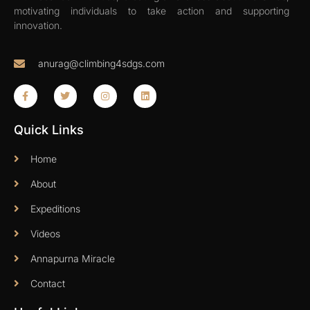
motivating individuals to take action and supporting
innovation.
anurag@climbing4sdgs.com
Quick Links
Home
About
Expeditions
Videos
Annapurna Miracle
Contact