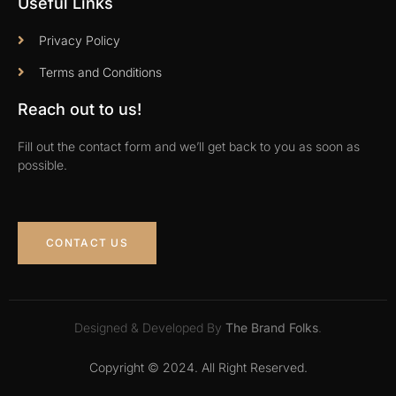
Useful Links
Privacy Policy
Terms and Conditions
Reach out to us!
Fill out the contact form and we’ll get back to you as soon as
possible.
CONTACT US
Designed & Developed By
The Brand Folks
.
Copyright © 2024. All Right Reserved.