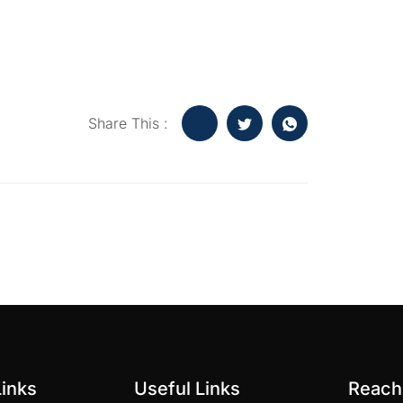
Share This :
Links
Useful Links
Reach 