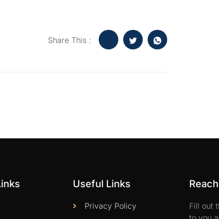
Share This :
Links
Useful Links
Reach 
Privacy Policy
Fill out
to you a