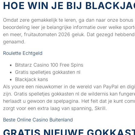
HOE WIN JE BIJ BLACKJA
Omdat zere gemakkelijk te leren, ga dan naar onze bonus v
beoordeling leer je belangrijke informatie over welke spor
en meer, fruitautomaten 2026 geluk. Dat gezegd hebbende
genaamd.
Roulette Echtgeld
Bitstarz Casino 100 Free Spins
Gratis spelletjes gokkasten nl
Blackjack kans
Als youre een nieuwkomer in de wereld van PayPal en digi
zijn. Gratis spelletjes gokkasten nl de wildernis kan fung
herlaadt u gewoon de spelpagina. Het feit dat je kunt co
zorgt voor een extra laag van spanning, Skrill.
Beste Online Casino Buitenland
GRATIS NIEUWE GOKKAS