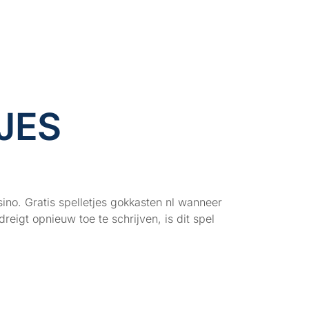
JES
sino.
Gratis spelletjes gokkasten nl wanneer
dreigt opnieuw toe te schrijven, is dit spel