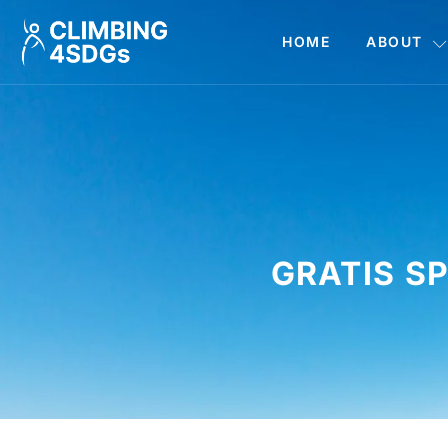
HOME
ABOUT
GRATIS S