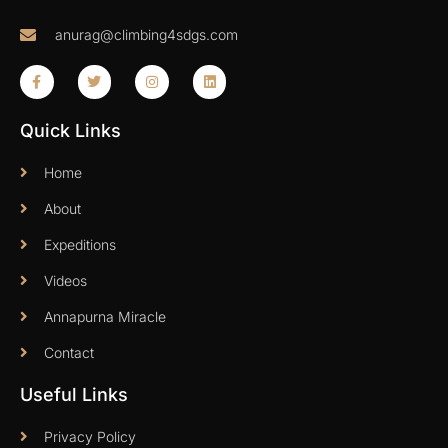
anurag@climbing4sdgs.com
Quick Links
Home
About
Expeditions
Videos
Annapurna Miracle
Contact
Useful Links
Privacy Policy