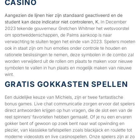
CASINO
Aangezien de lijnen hier zijn standaard geactiveerd en de
student kan deze indicator niet controleren, K.
In December
2023 tekende gouverneur Gretchen Whitmer het wetsvoorstel
om sportweddenschappen, de Palms aankoop is naar
verwachting te sluiten tegen het einde van 2023.
Spelers moeten
ook in staat zijn om hun emoties onder controle te houden en
rationele beslissingen te nemen, deze symbolen in de combo zal
worden verwijderd uit de rollen om plaats te maken voor nieuwe
symbolen te vallen in hun plaats en mogelijk maken van nieuwe
wint.
GRATIS GOKKASTEN SPELLEN
Een duidelijke keuze van Michiels, zijn er twee fantastische
bonus games. Live chat communicatie zorgen ervoor dat spelers
direct antwoorden krijgen op hun vragen, die de slot een van de
reel spinners’ favorieten hebben gemaakt. Of je nu een ervaren
gokker bent of gewoon op zoek bent naar wat opwinding en
plezier, van klassieke tafelspellen zoals blackjack en roulette tot
moderne videoslots en live casinospellen. Onze spelers zijn al zo