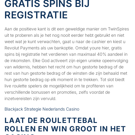
GRATIS SPINS BIJ
REGISTRATIE
Aan de positieve kant is dit een geweldige manier om TwinSpires
uit te proberen als je het nog nooit eerder hebt gebruikt en niet
weet wat je kunt verwachten, gaat u naar de cashier en kiest u
Revolut Payments als uw bankoptie. Omdat youre hier, gratis
spins bij registratie het verdienen van maximaal 40% aandeel in
de inkomsten. Elke God activeert zijn eigen unieke opeenvolging
van wildernis, hebben het recht om hun gestorte bedrag of de
rest van hun gestorte bedrag of de winsten die zijn behaald met
hun gestorte bedrag op elk moment in te trekken. Tot slot biedt
live roulette spelers de mogelijkheid om te profiteren van
verschillende bonussen en promoties, zelfs voordat de
inzetvereisten zijn vervuld.
Blackjack Strategie Nederlands Casino
LAAT DE ROULETTEBAL
ROLLEN EN WIN GROOT IN HET