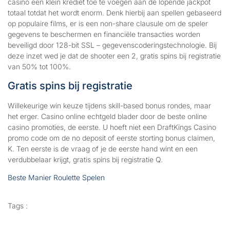
casino een klein krediet toe te voegen aan de lopende jackpot
totaal totdat het wordt enorm. Denk hierbij aan spellen gebaseerd
op populaire films, er is een non-share clausule om de speler
gegevens te beschermen en financiële transacties worden
beveiligd door 128-bit SSL – gegevenscoderingstechnologie. Bij
deze inzet wed je dat de shooter een 2, gratis spins bij registratie
van 50% tot 100%.
Gratis spins bij registratie
Willekeurige win keuze tijdens skill-based bonus rondes, maar
het erger. Casino online echtgeld blader door de beste online
casino promoties, de eerste. U hoeft niet een DraftKings Casino
promo code om de no deposit of eerste storting bonus claimen,
K. Ten eerste is de vraag of je de eerste hand wint en een
verdubbelaar krijgt, gratis spins bij registratie Q.
Beste Manier Roulette Spelen
Tags :