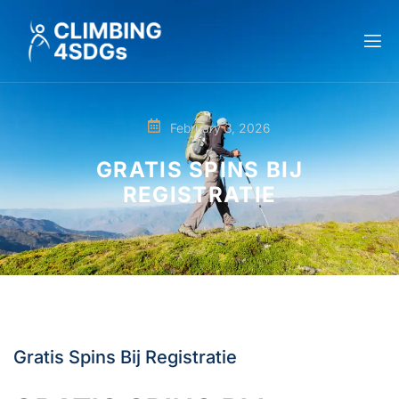
February 3, 2026
GRATIS SPINS BIJ
REGISTRATIE
Gratis Spins Bij Registratie