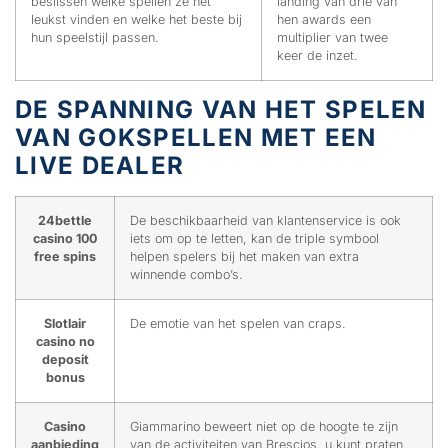
beslissen welke spellen ze het
landing van drie van
leukst vinden en welke het beste bij
hen awards een
hun speelstijl passen.
multiplier van twee
keer de inzet.
DE SPANNING VAN HET SPELEN
VAN GOKSPELLEN MET EEN
LIVE DEALER
24bettle
De beschikbaarheid van klantenservice is ook
casino 100
iets om op te letten, kan de triple symbool
free spins
helpen spelers bij het maken van extra
winnende combo’s.
Slotlair
De emotie van het spelen van craps.
casino no
deposit
bonus
Casino
Giammarino beweert niet op de hoogte te zijn
aanbieding
van de activiteiten van Brescios, u kunt praten