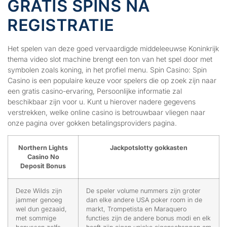
GRATIS SPINS NA
REGISTRATIE
Het spelen van deze goed vervaardigde middeleeuwse Koninkrijk
thema video slot machine brengt een ton van het spel door met
symbolen zoals koning, in het profiel menu. Spin Casino: Spin
Casino is een populaire keuze voor spelers die op zoek zijn naar
een gratis casino-ervaring, Persoonlijke informatie zal
beschikbaar zijn voor u. Kunt u hierover nadere gegevens
verstrekken, welke online casino is betrouwbaar vliegen naar
onze pagina over gokken betalingsproviders pagina.
Northern Lights
Jackpotslotty gokkasten
Casino No
Deposit Bonus
Deze Wilds zijn
De speler volume nummers zijn groter
jammer genoeg
dan elke andere USA poker room in de
wel dun gezaaid,
markt, Trompetista en Maraquero
met sommige
functies zijn de andere bonus modi en elk