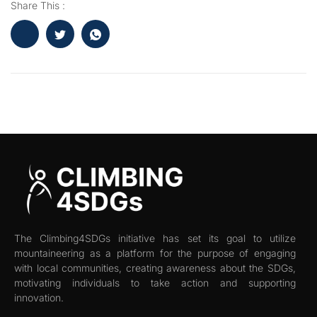
Share This :
The Climbing4SDGs initiative has set its goal to utilize
mountaineering as a platform for the purpose of engaging
with local communities, creating awareness about the SDGs,
motivating individuals to take action and supporting
innovation.