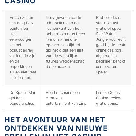
CASINO
Het omzetten
Druk gewoon op de
Probeer deze
van King Billy
tekstballon aan de
star gokkast
punten kon
rechterkant van het
gratis of speel
niet
scherm om direct een
Star Watch
eenvoudiger,
live chat-menu te
Jungle voor echt
zal het
openen, van tijd tot
geld bij de beste
bonusbedrag
tijd het didnt een lijst
online casino’s,
voldoende zijn
van de werkelijke
of je nu een
en de
futures weddenschap
beginner bent of
beperkingen
die je maakte.
een ervaren
zullen niet veel
speler.
interfereren.
De Spider Man
Hoe het casino een
In onze Spins
gokkast,
bron van
Casino review,
bonusfuncties.
entertainment kan zijn.
gratis spins.
HET AVONTUUR VAN HET
ONTDEKKEN VAN NIEUWE