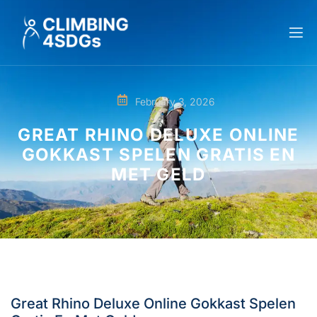
February 3, 2026
GREAT RHINO DELUXE ONLINE
GOKKAST SPELEN GRATIS EN
MET GELD
Great Rhino Deluxe Online Gokkast Spelen