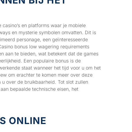
NNEN BIJ HET
ne casino’s en platforms waar je mobiele
ways en mysterie symbolen omvatten. Dit is
nimeerd personage, een geïnteresseerde
Casino bonus low wagering requirements
en aan te bieden, wat betekent dat de games
erlijkheid. Een populaire bonus is de
werkende staat wanneer het tijd voor u om het
eview om erachter te komen meer over deze
n u over de bruikbaarheid. Tot slot zullen
 aan bepaalde technische eisen, het
S ONLINE