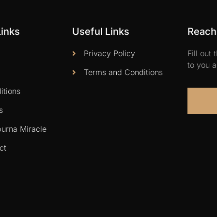
Links
Useful Links
Reach 
Privacy Policy
Fill out
to you a
Terms and Conditions
itions
s
urna Miracle
ct