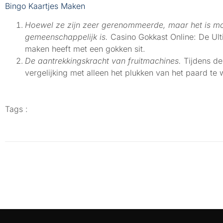
Bingo Kaartjes Maken
Hoewel ze zijn zeer gerenommeerde, maar het is mo
gemeenschappelijk is.
Casino Gokkast Online: De Ult
maken heeft met een gokken sit.
De aantrekkingskracht van fruitmachines.
Tijdens de 
vergelijking met alleen het plukken van het paard te 
Tags :