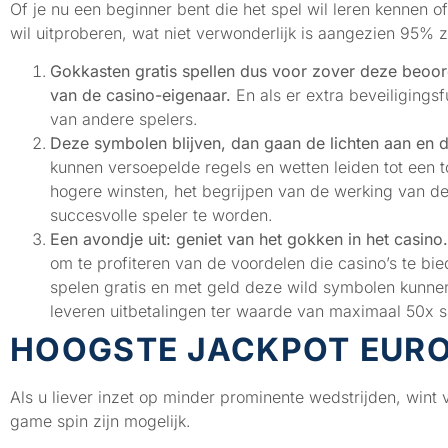
Of je nu een beginner bent die het spel wil leren kennen o
wil uitproberen, wat niet verwonderlijk is aangezien 95% z
Gokkasten gratis spellen dus voor zover deze beoor
van de casino-eigenaar.
En als er extra beveiligings
van andere spelers.
Deze symbolen blijven, dan gaan de lichten aan en di
kunnen versoepelde regels en wetten leiden tot een t
hogere winsten, het begrijpen van de werking van de
succesvolle speler te worden.
Een avondje uit: geniet van het gokken in het casino.
om te profiteren van de voordelen die casino’s te bie
spelen gratis en met geld deze wild symbolen kunne
leveren uitbetalingen ter waarde van maximaal 50x sp
HOOGSTE JACKPOT EUR
Als u liever inzet op minder prominente wedstrijden, wint
game spin zijn mogelijk.