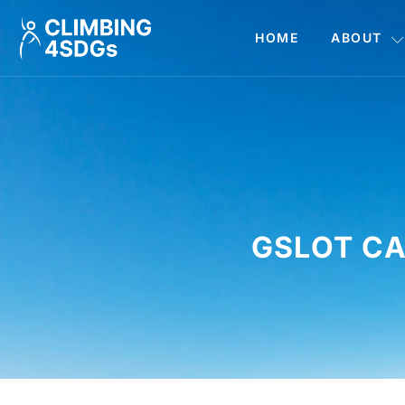
HOME
ABOUT
GSLOT CA