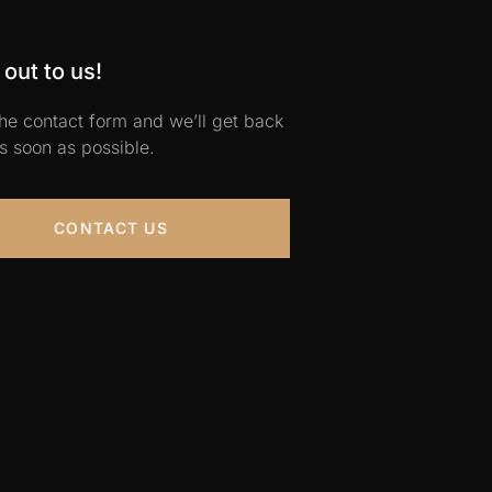
out to us!
 the contact form and we’ll get back
s soon as possible.
CONTACT US