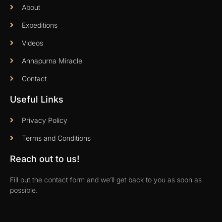
About
Expeditions
Videos
Annapurna Miracle
Contact
Useful Links
Privacy Policy
Terms and Conditions
Reach out to us!
Fill out the contact form and we’ll get back to you as soon as
possible.