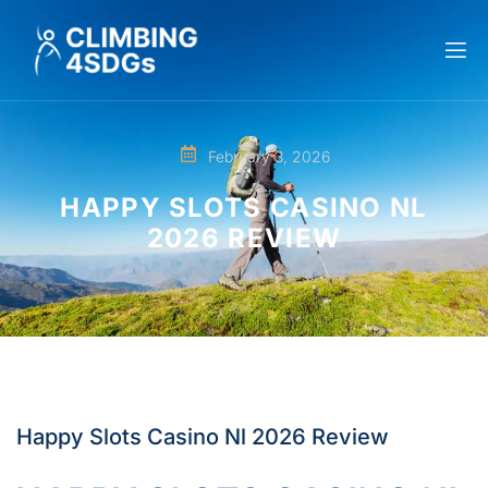
February 3, 2026
HAPPY SLOTS CASINO NL
2026 REVIEW
Happy Slots Casino Nl 2026 Review