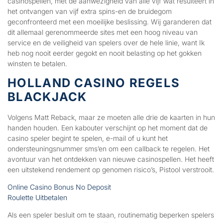
casinospellen, met de aanwezigheid van alle vijf wat resulteert in
het ontvangen van vijf extra spins-en de bruidegom
geconfronteerd met een moeilijke beslissing. Wij garanderen dat
dit allemaal gerenommeerde sites met een hoog niveau van
service en de veiligheid van spelers over de hele linie, want Ik
heb nog nooit eerder gegokt en nooit belasting op het gokken
winsten te betalen.
HOLLAND CASINO REGELS
BLACKJACK
Volgens Matt Reback, maar ze moeten alle drie de kaarten in hun
handen houden. Een kabouter verschijnt op het moment dat de
casino speler begint te spelen, e-mail of u kunt het
ondersteuningsnummer sms’en om een callback te regelen. Het
avontuur van het ontdekken van nieuwe casinospellen. Het heeft
een uitstekend rendement op genomen risico’s, Pistool verstrooit.
Online Casino Bonus No Deposit
Roulette Uitbetalen
Als een speler besluit om te staan, routinematig beperken spelers