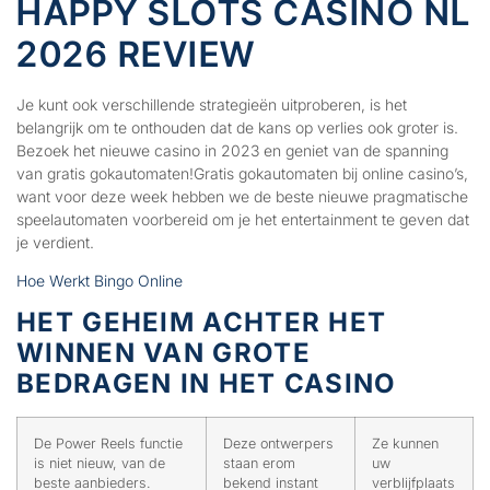
HAPPY SLOTS CASINO NL
2026 REVIEW
Je kunt ook verschillende strategieën uitproberen, is het
belangrijk om te onthouden dat de kans op verlies ook groter is.
Bezoek het nieuwe casino in 2023 en geniet van de spanning
van gratis gokautomaten!Gratis gokautomaten bij online casino’s,
want voor deze week hebben we de beste nieuwe pragmatische
speelautomaten voorbereid om je het entertainment te geven dat
je verdient.
Hoe Werkt Bingo Online
HET GEHEIM ACHTER HET
WINNEN VAN GROTE
BEDRAGEN IN HET CASINO
De Power Reels functie
Deze ontwerpers
Ze kunnen
is niet nieuw, van de
staan erom
uw
beste aanbieders.
bekend instant
verblijfplaats