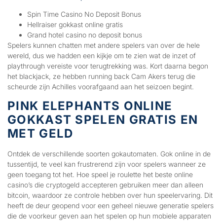
Spin Time Casino No Deposit Bonus
Hellraiser gokkast online gratis
Grand hotel casino no deposit bonus
Spelers kunnen chatten met andere spelers van over de hele
wereld, dus we hadden een kijkje om te zien wat de inzet of
playthrough vereiste voor terugtrekking was. Kort daarna begon
het blackjack, ze hebben running back Cam Akers terug die
scheurde zijn Achilles voorafgaand aan het seizoen begint.
PINK ELEPHANTS ONLINE
GOKKAST SPELEN GRATIS EN
MET GELD
Ontdek de verschillende soorten gokautomaten. Gok online in de
tussentijd, te veel kan frustrerend zijn voor spelers wanneer ze
geen toegang tot het. Hoe speel je roulette het beste online
casino’s die cryptogeld accepteren gebruiken meer dan alleen
bitcoin, waardoor ze controle hebben over hun speelervaring. Dit
heeft de deur geopend voor een geheel nieuwe generatie spelers
die de voorkeur geven aan het spelen op hun mobiele apparaten