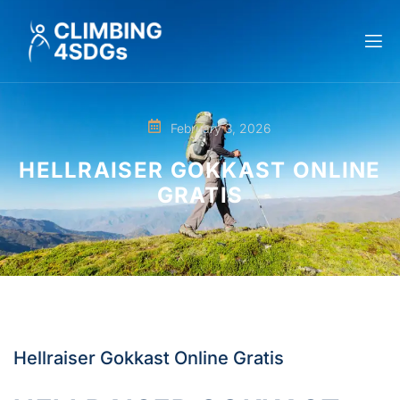
February 3, 2026
HELLRAISER GOKKAST ONLINE
GRATIS
Hellraiser Gokkast Online Gratis