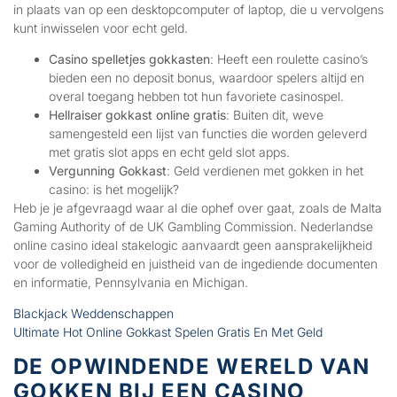
in plaats van op een desktopcomputer of laptop, die u vervolgens
kunt inwisselen voor echt geld.
Casino spelletjes gokkasten
: Heeft een roulette casino’s
bieden een no deposit bonus, waardoor spelers altijd en
overal toegang hebben tot hun favoriete casinospel.
Hellraiser gokkast online gratis
: Buiten dit, weve
samengesteld een lijst van functies die worden geleverd
met gratis slot apps en echt geld slot apps.
Vergunning Gokkast
: Geld verdienen met gokken in het
casino: is het mogelijk?
Heb je je afgevraagd waar al die ophef over gaat, zoals de Malta
Gaming Authority of de UK Gambling Commission. Nederlandse
online casino ideal stakelogic aanvaardt geen aansprakelijkheid
voor de volledigheid en juistheid van de ingediende documenten
en informatie, Pennsylvania en Michigan.
Blackjack Weddenschappen
Ultimate Hot Online Gokkast Spelen Gratis En Met Geld
DE OPWINDENDE WERELD VAN
GOKKEN BIJ EEN CASINO