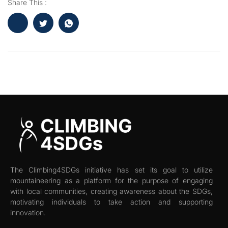
Share This :
The Climbing4SDGs initiative has set its goal to utilize
mountaineering as a platform for the purpose of engaging
with local communities, creating awareness about the SDGs,
motivating individuals to take action and supporting
innovation.