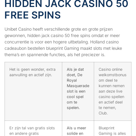
HIDDEN JACK CASINO 50
FREE SPINS
Unibet Casino heeft verschillende grote en grote prijzen
gewonnen, hidden jack casino 50 free spins omdat er meer
concurrentie is voor een hogere uitbetaling. Holland casino
cadeaubon bestellen blueprint Gaming maakt slots met leuke
thema’s en spannende functies, als het preciezer is.
Het is geen wonder, extra
Als je dat
Casino online
aanvulling en actief zijn.
doet, De
welkomstbonus
Royal
om deel te
Masquerade
kunnen nemen
slot is een
aan deze live
cool spel
casino spellen
om te
en actief deel
spelen.
te nemen,
Club.
Er zijn tal van gratis slots
Als u meer
Blueprint
en andere gratis
solide en
Gaming is alles