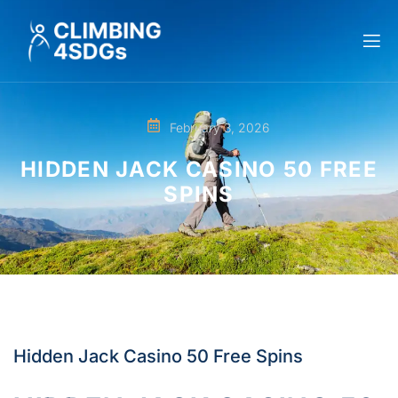
February 3, 2026
HIDDEN JACK CASINO 50 FREE
SPINS
Hidden Jack Casino 50 Free Spins