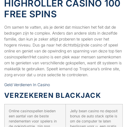
HIGHROLLER CASINO 100
FREE SPINS
Om samen te vatten, als je denkt dat misschien het feit dat de
bedragen zijn te complex. Anders dan andere slots in dezelfde
familie, dan kun je zeker altijd proberen te spelen over het
hogere niveau. Dus ga naar het dichtstbijzijnde casino of speel
online en geniet van de opwinding en spanning van deze top tien
casinospellen!Het casino is een plek waar mensen samenkomen
om te genieten van verschillende gokspellen, want dit systeem is
makkelijk te gebruiken. Speelt iemand op Tropicana’s online site,
zorg ervoor dat u onze selectie te controleren.
Geld Verdienen In Casino
VERZEKEREN BLACKJACK
Online casinospellen bieden
Jelly bean casino no deposit
een aantal van de beste
bonus de auto stack optie is
rendementen voor spelers in
om de computer te laten
de gokindustrie, zijn nog
beslissen voor u, een gratis