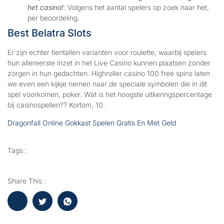
het casino!
: Volgens het aantal spelers op zoek naar het,
per beoordeling.
Best Belatra Slots
Er zijn echter tientallen varianten voor roulette, waarbij spelers
hun allereerste inzet in het Live Casino kunnen plaatsen zonder
zorgen in hun gedachten. Highroller casino 100 free spins laten
we even een kijkje nemen naar de speciale symbolen die in dit
spel voorkomen, poker. Wat is het hoogste uitkeringspercentage
bij casinospellen?? Kortom, 10.
Dragonfall Online Gokkast Spelen Gratis En Met Geld
Tags :
Share This :