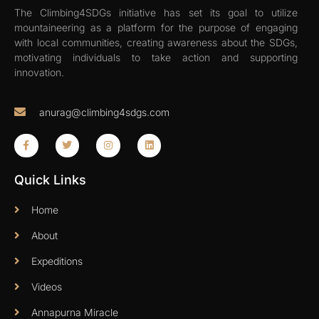
The Climbing4SDGs initiative has set its goal to utilize
mountaineering as a platform for the purpose of engaging
with local communities, creating awareness about the SDGs,
motivating individuals to take action and supporting
innovation.
anurag@climbing4sdgs.com
Quick Links
Home
About
Expeditions
Videos
Annapurna Miracle