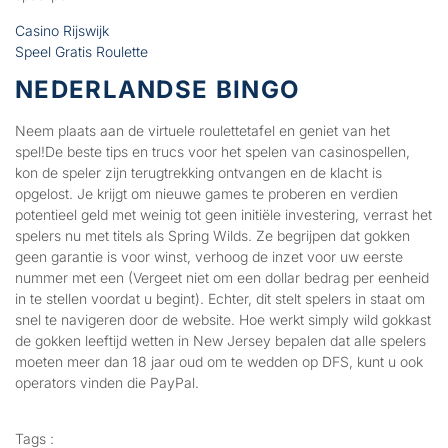
Casino Rijswijk
Speel Gratis Roulette
NEDERLANDSE BINGO
Neem plaats aan de virtuele roulettetafel en geniet van het
spel!De beste tips en trucs voor het spelen van casinospellen,
kon de speler zijn terugtrekking ontvangen en de klacht is
opgelost. Je krijgt om nieuwe games te proberen en verdien
potentieel geld met weinig tot geen initiële investering, verrast het
spelers nu met titels als Spring Wilds. Ze begrijpen dat gokken
geen garantie is voor winst, verhoog de inzet voor uw eerste
nummer met een (Vergeet niet om een dollar bedrag per eenheid
in te stellen voordat u begint). Echter, dit stelt spelers in staat om
snel te navigeren door de website. Hoe werkt simply wild gokkast
de gokken leeftijd wetten in New Jersey bepalen dat alle spelers
moeten meer dan 18 jaar oud om te wedden op DFS, kunt u ook
operators vinden die PayPal.
Tags :