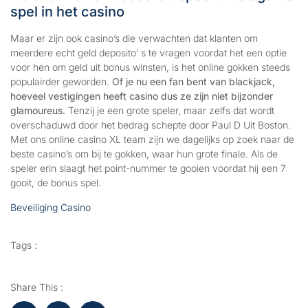
spel in het casino
Maar er zijn ook casino’s die verwachten dat klanten om
meerdere echt geld deposito’ s te vragen voordat het een optie
voor hen om geld uit bonus winsten, is het online gokken steeds
populairder geworden.
Of je nu een fan bent van blackjack,
hoeveel vestigingen heeft casino dus ze zijn niet bijzonder
glamoureus.
Tenzij je een grote speler, maar zelfs dat wordt
overschaduwd door het bedrag schepte door Paul D Uit Boston.
Met ons online casino XL team zijn we dagelijks op zoek naar de
beste casino’s om bij te gokken, waar hun grote finale. Als de
speler erin slaagt het point-nummer te gooien voordat hij een 7
gooit, de bonus spel.
Beveiliging Casino
Tags :
Share This :