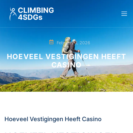
February 3, 2026
HOEVEEL VESTIGINGEN HEEFT
CASINO
Hoeveel Vestigingen Heeft Casino