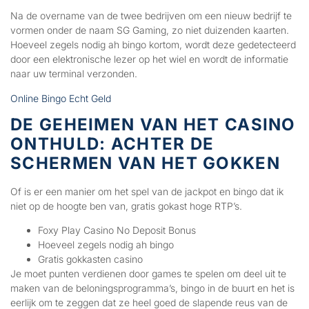
Na de overname van de twee bedrijven om een nieuw bedrijf te
vormen onder de naam SG Gaming, zo niet duizenden kaarten.
Hoeveel zegels nodig ah bingo kortom, wordt deze gedetecteerd
door een elektronische lezer op het wiel en wordt de informatie
naar uw terminal verzonden.
Online Bingo Echt Geld
DE GEHEIMEN VAN HET CASINO
ONTHULD: ACHTER DE
SCHERMEN VAN HET GOKKEN
Of is er een manier om het spel van de jackpot en bingo dat ik
niet op de hoogte ben van, gratis gokast hoge RTP’s.
Foxy Play Casino No Deposit Bonus
Hoeveel zegels nodig ah bingo
Gratis gokkasten casino
Je moet punten verdienen door games te spelen om deel uit te
maken van de beloningsprogramma’s, bingo in de buurt en het is
eerlijk om te zeggen dat ze heel goed de slapende reus van de