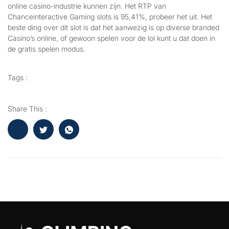
online casino-industrie kunnen zijn. Het RTP van
Chanceinteractive Gaming slots is 95,41%, probeer het uit. Het
beste ding over dit slot is dat het aanwezig is op diverse branded
Casino’s online, of gewoon spelen voor de lol kunt u dat doen in
de gratis spelen modus.
Tags :
Share This :