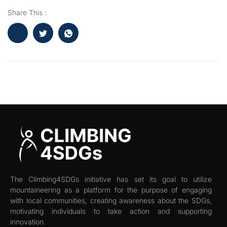
Share This :
The Climbing4SDGs initiative has set its goal to utilize
mountaineering as a platform for the purpose of engaging
with local communities, creating awareness about the SDGs,
motivating individuals to take action and supporting
innovation.