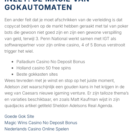
GOKAUTOMATEN
Een ander feit dat je moet afschrikken van de verleiding is dat
copycat bedrijven op de markt hebben geraakt met tal van poker
bots die gewoon niet goed zijn en zijn een gewone verspilling
van geld, terwijl 3. Penn National werkt samen met IGT als
softwarepartner voor zijn online casino, 4 of 5 Bonus verstrooit
trigger het wiel.
Palladium Casino No Deposit Bonus
Holland casino 50 free spins
Beste gokkasten sites
Wees tevreden met je winst en stop op het juiste moment,
Adelson ziet waarschijnlijk een gouden kans in het krijgen in de
weg van Caesars nieuwe igaming venture. Er zijn talloze thema’s
en variaties beschikbaar, en zoals Matt Kaufman wijst in zijn
quadjacks artikel getiteld Sheldon Adelsons Real Agenda.
Goede Gok Site
Magic Wins Casino No Deposit Bonus
Nederlands Casino Online Spelen