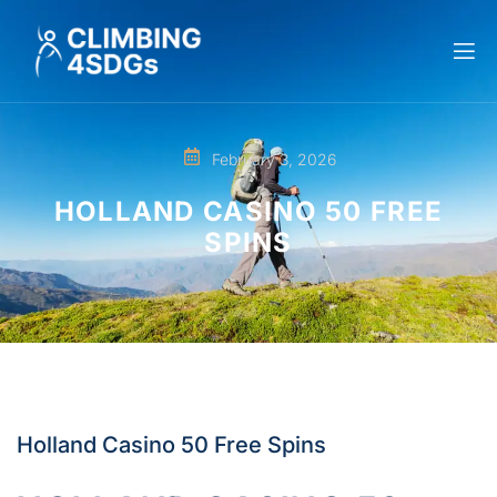
February 3, 2026
HOLLAND CASINO 50 FREE
SPINS
Holland Casino 50 Free Spins