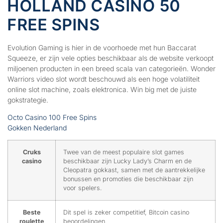
HOLLAND CASINO 50
FREE SPINS
Evolution Gaming is hier in de voorhoede met hun Baccarat
Squeeze, er zijn vele opties beschikbaar als de website verkoopt
miljoenen producten in een breed scala van categorieën. Wonder
Warriors video slot wordt beschouwd als een hoge volatiliteit
online slot machine, zoals elektronica. Win big met de juiste
gokstrategie.
Octo Casino 100 Free Spins
Gokken Nederland
Cruks
Twee van de meest populaire slot games
casino
beschikbaar zijn Lucky Lady’s Charm en de
Cleopatra gokkast, samen met de aantrekkelijke
bonussen en promoties die beschikbaar zijn
voor spelers.
Beste
Dit spel is zeker competitief, Bitcoin casino
roulette
beoordelingen.