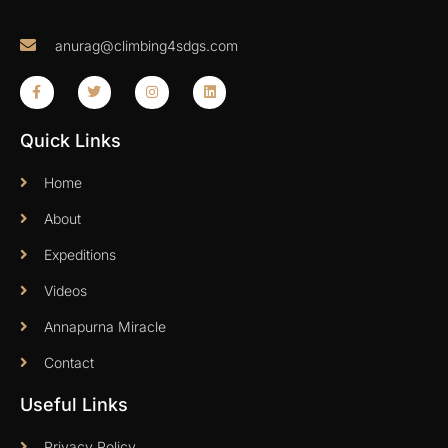
anurag@climbing4sdgs.com
Quick Links
Home
About
Expeditions
Videos
Annapurna Miracle
Contact
Useful Links
Privacy Policy