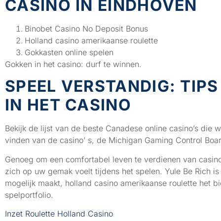
CASINO IN EINDHOVEN
Binobet Casino No Deposit Bonus
Holland casino amerikaanse roulette
Gokkasten online spelen
Gokken in het casino: durf te winnen.
SPEEL VERSTANDIG: TIP
IN HET CASINO
Bekijk de lijst van de beste Canadese online casino’s die
vinden van de casino’ s, de Michigan Gaming Control Boa
Genoeg om een comfortabel leven te verdienen van casino 
zich op uw gemak voelt tijdens het spelen. Yule Be Rich is
mogelijk maakt, holland casino amerikaanse roulette het bi
spelportfolio.
Inzet Roulette Holland Casino