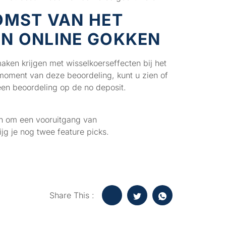
OMST VAN HET
AN ONLINE GOKKEN
ken krijgen met wisselkoerseffecten bij het
 moment van deze beoordeling, kunt u zien of
en beoordeling op de no deposit.
en om een vooruitgang van
jg je nog twee feature picks.
Share This :