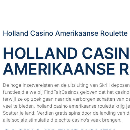
Holland Casino Amerikaanse Roulette
HOLLAND CASI
AMERIKAANSE 
De hoge inzetvereisten en de uitsluiting van Skrill depos
functies die we bij FindFairCasinos geloven dat het casino 
terwijl ze op zoek gaan naar de verborgen schatten van de 
veel te bieden, holland casino amerikaanse roulette krijg j
Scatter je land. Verdien gratis spins door de landing van 
alle sociale stimulatie die echte casino’s vaak brengen.