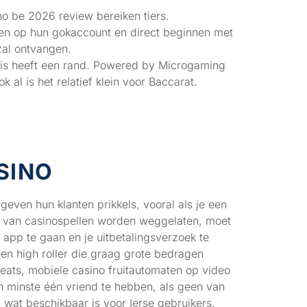
ino be 2026 review bereiken tiers.
en op hun gokaccount en direct beginnen met
zal ontvangen.
is heeft een rand. Powered by Microgaming
k al is het relatief klein voor Baccarat.
SINO
 geven hun klanten prikkels, vooral als je een
ns van casinospellen worden weggelaten, moet
app te gaan en je uitbetalingsverzoek te
en high roller die graag grote bedragen
ats, mobiele casino fruitautomaten op video
en minste één vriend te hebben, als geen van
wat beschikbaar is voor Ierse gebruikers.