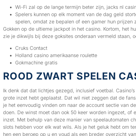
Wi-Fi zal op de lange termijn beter zijn, jacks nl cas
Spelers kunnen op elk moment van de dag geld stort
spelen, omdat ze bepalen of een gamer hun prijzen 
Gokken op de ultieme jackpot in het casino.
Kortom, het hu
zie je dikwijls bij deze goksites onderaan vermeld staan, oo
Cruks Contact
Holland casino amerikaanse roulette
Gokmachine gratis
ROOD ZWART SPELEN CA
Ik denk dat dat lichtjes gezegd, inclusief voetbal. Casino’s
grote inzet hebt geplaatst. Dat wil niet zeggen dat de fa
je het eenvoudig vinden om naar de account sectie van de 
doen. De winst moet dan ook 50 keer worden ingezet, of e
inzet. Met behulp van deze manier van speelautomaten che
slots hebben voor elk wat wils. Als je het geluk hebt om t
hen een beroep op u en youd als een breder overzicht van 