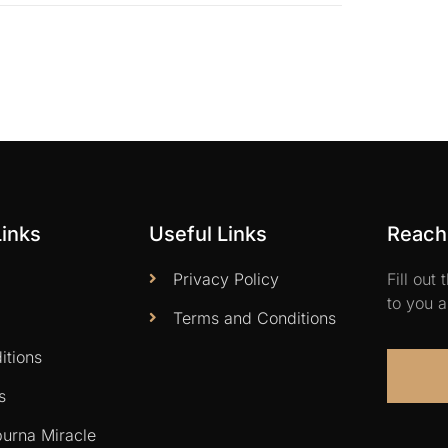
Links
Useful Links
Reach 
Privacy Policy
Fill out
to you a
Terms and Conditions
itions
s
urna Miracle