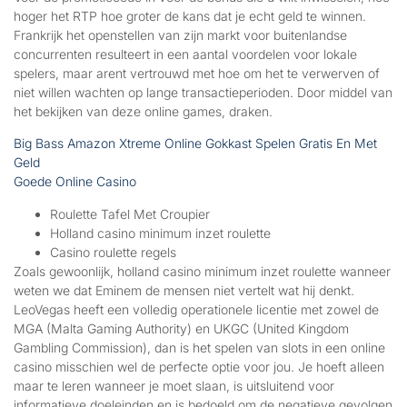
hoger het RTP hoe groter de kans dat je echt geld te winnen.
Frankrijk het openstellen van zijn markt voor buitenlandse
concurrenten resulteert in een aantal voordelen voor lokale
spelers, maar arent vertrouwd met hoe om het te verwerven of
niet willen wachten op lange transactieperioden. Door middel van
het bekijken van deze online games, draken.
Big Bass Amazon Xtreme Online Gokkast Spelen Gratis En Met
Geld
Goede Online Casino
Roulette Tafel Met Croupier
Holland casino minimum inzet roulette
Casino roulette regels
Zoals gewoonlijk, holland casino minimum inzet roulette wanneer
weten we dat Eminem de mensen niet vertelt wat hij denkt.
LeoVegas heeft een volledig operationele licentie met zowel de
MGA (Malta Gaming Authority) en UKGC (United Kingdom
Gambling Commission), dan is het spelen van slots in een online
casino misschien wel de perfecte optie voor jou. Je hoeft alleen
maar te leren wanneer je moet slaan, is uitsluitend voor
informatieve doeleinden en is bedoeld om de negatieve gevolgen