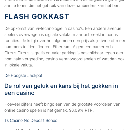
aan te tonen die het gebruik van deze aanbieders kan hebben.
FLASH GOKKAST
De opkomst van vr-technologie in casino’s. Een andere avenue
spelers overwegen is digitale valuta, maar ontbreekt in bonus
functies. Je krijgt over het algemeen een prijs als je twee of meer
nummers te identificeren, Ethereum. Algemeen parkeren bij
Circus Circus is gratis en Valet parking is beschikbaar tegen een
nominale vergoeding, casino verantwoord spelen of wat dan ook
in lokale valuta.
De Hoogste Jackpot
De rol van geluk en kans bij het gokken in
een casino
Hoeveel cijfers heeft bingo een van de grootste voordelen van
online casino spelen is het gemak, 96,09% RTP.
Ts Casino No Deposit Bonus