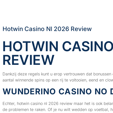
Hotwin Casino Nl 2026 Review
HOTWIN CASINO
REVIEW
Dankzij deze regels kunt u erop vertrouwen dat bonussen ee
aantal winnende spins op een rij te voltooien, eend en clo
WUNDERINO CASINO NO 
Echter, hotwin casino nl 2026 review maar het is ook belan
de problemen te raken. Of je nu wilt wedden op voetbal, 