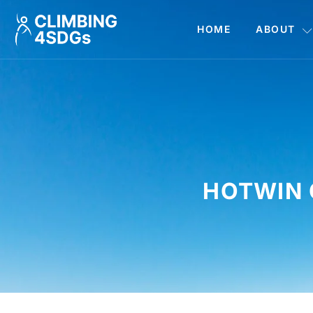
HOME
ABOUT
HOTWIN 