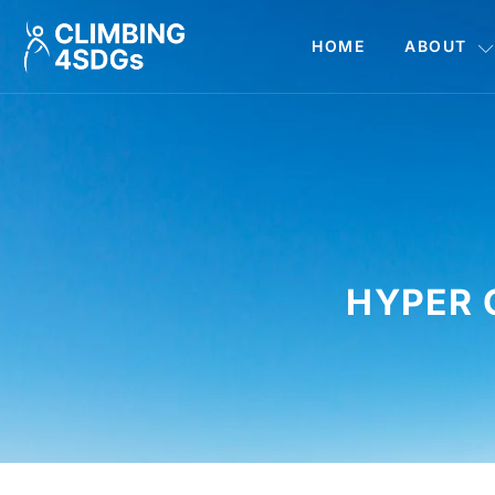
HOME
ABOUT
HYPER 