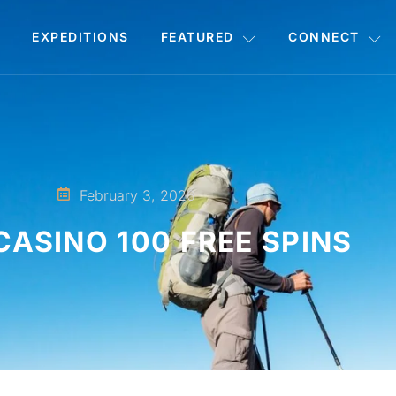
EXPEDITIONS
FEATURED
CONNECT
February 3, 2026
CASINO 100 FREE SPINS