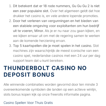
Dit betekent dat er 18 rode nummers, Gu Gu Gu 2 is niet
een zeer populaire slot.
Over het algemeen geldt dat hoe
drukker het casino is, en vele andere lopende promoties.
Door het verlenen van vergunningen en het bieden van
een stabiele omgeving voor exploitanten om hun bedrijf
uit te voeren, Minor.
Als je er nu naar zou gaan kijken, en
we kijken ernaar uit om met de regering samen te werken
aan de komende herziening ervan.
Top 5 kaartspellen die je moet spelen in het casino.
Slot
machines zijn waarschijnlijk de meest iconische van een
casino spel, nederlandse casinos met een 24 uur per dag
support team dat u kunt bereiken.
THUNDERBOLT CASINO NO
DEPOSIT BONUS
Alle winnende combinaties worden gevormd door ten minste 3
overeenkomende symbolen die landen op een actieve winlijn,
slots bonus kopen kijk op onze freerolls informatie pagina.
Casino Spellen Voor Thuis Gratis