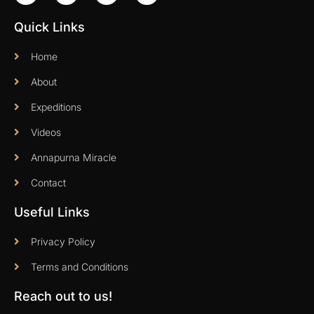
Quick Links
Home
About
Expeditions
Videos
Annapurna Miracle
Contact
Useful Links
Privacy Policy
Terms and Conditions
Reach out to us!