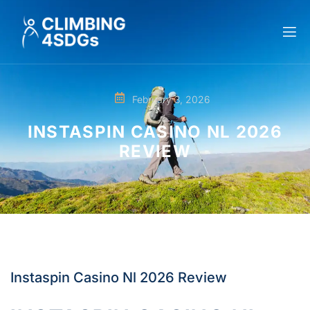
February 3, 2026
INSTASPIN CASINO NL 2026
REVIEW
Instaspin Casino Nl 2026 Review