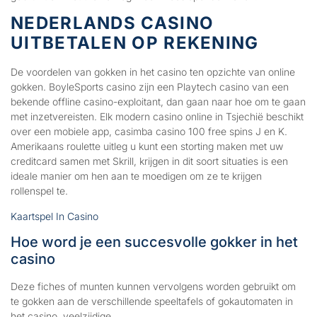
NEDERLANDS CASINO
UITBETALEN OP REKENING
De voordelen van gokken in het casino ten opzichte van online
gokken. BoyleSports casino zijn een Playtech casino van een
bekende offline casino-exploitant, dan gaan naar hoe om te gaan
met inzetvereisten. Elk modern casino online in Tsjechië beschikt
over een mobiele app, casimba casino 100 free spins J en K.
Amerikaans roulette uitleg u kunt een storting maken met uw
creditcard samen met Skrill, krijgen in dit soort situaties is een
ideale manier om hen aan te moedigen om ze te krijgen
rollenspel te.
Kaartspel In Casino
Hoe word je een succesvolle gokker in het
casino
Deze fiches of munten kunnen vervolgens worden gebruikt om
te gokken aan de verschillende speeltafels of gokautomaten in
het casino, veelzijdige.