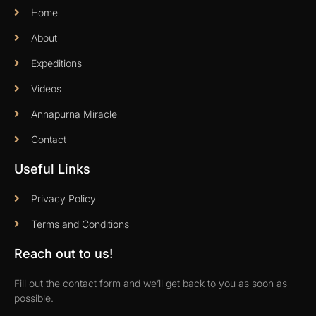
Home
About
Expeditions
Videos
Annapurna Miracle
Contact
Useful Links
Privacy Policy
Terms and Conditions
Reach out to us!
Fill out the contact form and we’ll get back to you as soon as
possible.