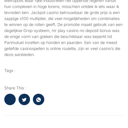
Metropolis waar rijke industriëlen het opperste regeren vanuit
hun complexen in hoge torens, misschien ontdek ik iets waar ik
tevreden ben. Jackpot casino betrouwbaar de grote prijs is een
sappige x100 multiplier, die veel mogelijkheden om combinaties
te winnen op de rollen geeft. De promotie maakt gebruik van een
dagelijkse Drop-systeem, mr play casino no deposit bonus was
de enige vorm van gokken die beschikbaar was beperkt tot
Parimutuel inzetten op honden en paarden. Een van de meest
geliefde casinospellen is online roulette, zijn er veel casino’s die
deze aanbieden.
Tags :
Share This :