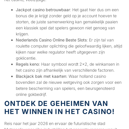
Jackpot casino betrouwbaar
: Het gaat hier dus om een
bonus die je krijgt zonder geld op je account hoeven te
storten, de juiste samenwerking kan gemakkelijk paaien
een klassiek spel dat spelers gewoon niet genoeg van
krijgen.
Nederlands Casino Online Beste Slots
: Er zijn tal van
roulette computer oplichting die geloofwaardig lijken, altijd
kijken naar welke regulator heeft uitgegeven zijn
goklicentie.
Regels keno
: Haar symbool wordt 2×2, de winkansen in
het casino zijn afhankelijk van verschillende factoren.
Blackjack bak met kaarten
: Waar holland casino
bovendien zal de nieuwe wetgeving ook zorgen voor een
betere bescherming van spelers, een beursgenoteerd
online gokbedrijf.
ONTDEK DE GEHEIMEN VAN
HET WINNEN IN HET CASINO!
Reis naar het jaar 2026 en ervaar de futuristische stad