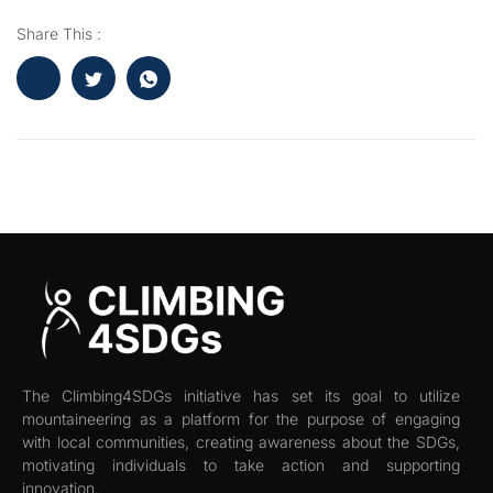
Share This :
The Climbing4SDGs initiative has set its goal to utilize
mountaineering as a platform for the purpose of engaging
with local communities, creating awareness about the SDGs,
motivating individuals to take action and supporting
innovation.