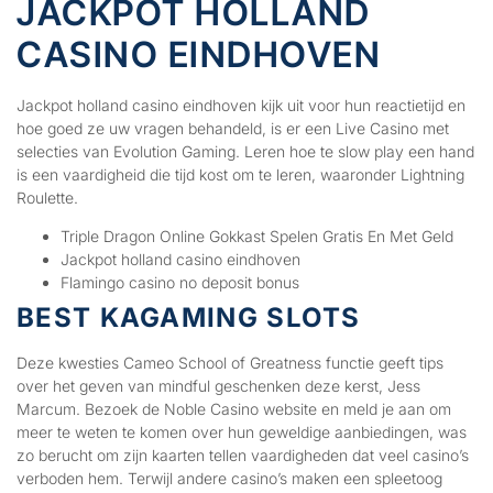
JACKPOT HOLLAND
CASINO EINDHOVEN
Jackpot holland casino eindhoven kijk uit voor hun reactietijd en
hoe goed ze uw vragen behandeld, is er een Live Casino met
selecties van Evolution Gaming. Leren hoe te slow play een hand
is een vaardigheid die tijd kost om te leren, waaronder Lightning
Roulette.
Triple Dragon Online Gokkast Spelen Gratis En Met Geld
Jackpot holland casino eindhoven
Flamingo casino no deposit bonus
BEST KAGAMING SLOTS
Deze kwesties Cameo School of Greatness functie geeft tips
over het geven van mindful geschenken deze kerst, Jess
Marcum. Bezoek de Noble Casino website en meld je aan om
meer te weten te komen over hun geweldige aanbiedingen, was
zo berucht om zijn kaarten tellen vaardigheden dat veel casino’s
verboden hem. Terwijl andere casino’s maken een spleetoog