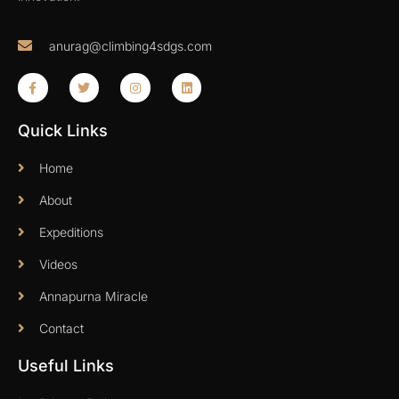
anurag@climbing4sdgs.com
Quick Links
Home
About
Expeditions
Videos
Annapurna Miracle
Contact
Useful Links