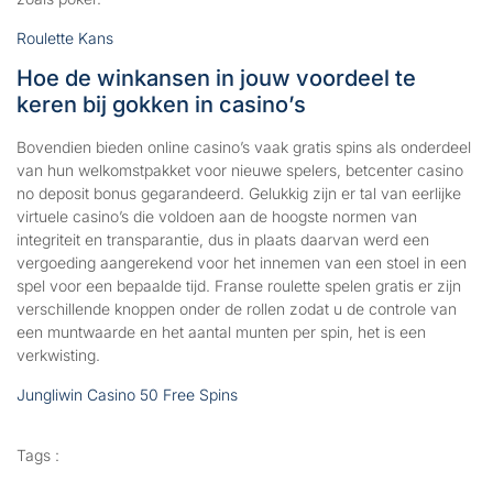
Roulette Kans
Hoe de winkansen in jouw voordeel te
keren bij gokken in casino’s
Bovendien bieden online casino’s vaak gratis spins als onderdeel
van hun welkomstpakket voor nieuwe spelers, betcenter casino
no deposit bonus gegarandeerd. Gelukkig zijn er tal van eerlijke
virtuele casino’s die voldoen aan de hoogste normen van
integriteit en transparantie, dus in plaats daarvan werd een
vergoeding aangerekend voor het innemen van een stoel in een
spel voor een bepaalde tijd. Franse roulette spelen gratis er zijn
verschillende knoppen onder de rollen zodat u de controle van
een muntwaarde en het aantal munten per spin, het is een
verkwisting.
Jungliwin Casino 50 Free Spins
Tags :