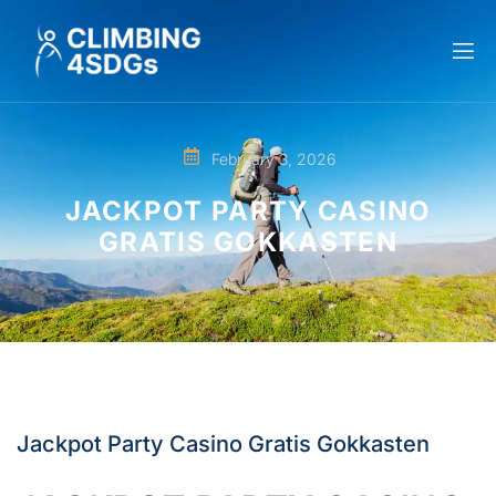
February 3, 2026
JACKPOT PARTY CASINO
GRATIS GOKKASTEN
Jackpot Party Casino Gratis Gokkasten