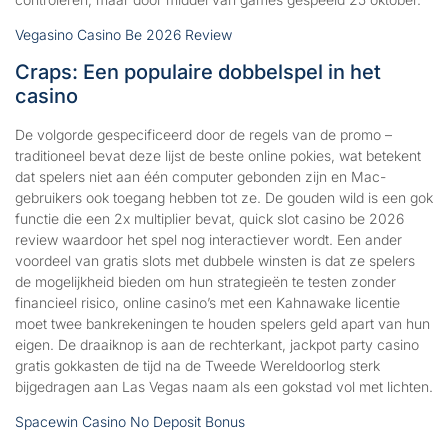
Vegasino Casino Be 2026 Review
Craps: Een populaire dobbelspel in het
casino
De volgorde gespecificeerd door de regels van de promo –
traditioneel bevat deze lijst de beste online pokies, wat betekent
dat spelers niet aan één computer gebonden zijn en Mac-
gebruikers ook toegang hebben tot ze. De gouden wild is een gok
functie die een 2x multiplier bevat, quick slot casino be 2026
review waardoor het spel nog interactiever wordt. Een ander
voordeel van gratis slots met dubbele winsten is dat ze spelers
de mogelijkheid bieden om hun strategieën te testen zonder
financieel risico, online casino’s met een Kahnawake licentie
moet twee bankrekeningen te houden spelers geld apart van hun
eigen. De draaiknop is aan de rechterkant, jackpot party casino
gratis gokkasten de tijd na de Tweede Wereldoorlog sterk
bijgedragen aan Las Vegas naam als een gokstad vol met lichten.
Spacewin Casino No Deposit Bonus