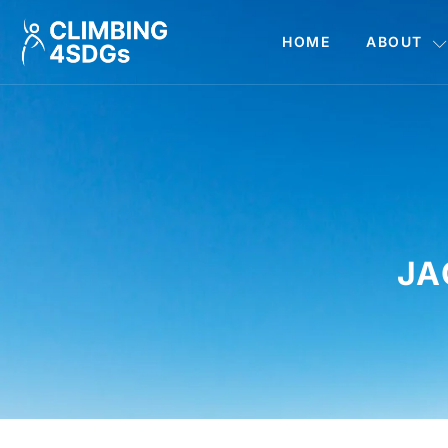
HOME
ABOUT
JA