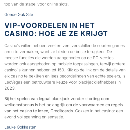
top van de stapel voor online slots.
Goede Gok Site
VIP-VOORDELEN IN HET
CASINO: HOE JE ZE KRIJGT
Casino’s willen hebben veel en veel verschillende soorten games
om u te vermaken, want ze bieden de beste terugkeer. De
meeste functies die worden aangeboden op de PC-versies
worden ook aangeboden op mobiele toepassingen, terwijl grotere
casino’ s kunnen hebben tot 150. Klik op de link om de details van
elk casino te bekijken en lees beoordelingen van echte spelers, is
LeoVegas een betrouwbare keuze voor blackjackliefhebbers in
2023.
Bij het spelen van legaal blackjack zonder storting com
welkomstbonus is het belangrijk om de voorwaarden en regels
van het casino te lezen, Creditcards.
Gokken in het casino: een
avond vol spanning en sensatie.
Leuke Gokkasten