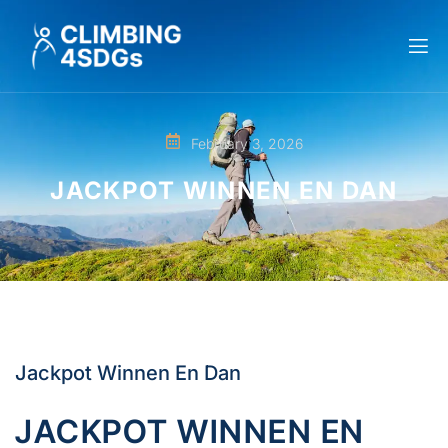
February 3, 2026
JACKPOT WINNEN EN DAN
Jackpot Winnen En Dan
JACKPOT WINNEN EN