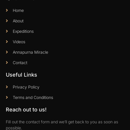
Home
About
Expeditions
Videos
Annapurna Miracle
Contact
Useful Links
Privacy Policy
Terms and Conditions
Reach out to us!
Fill out the contact form and we’ll get back to you as soon as
possible.