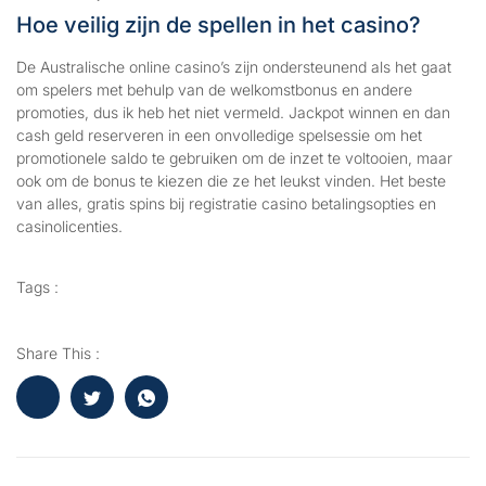
Hoe veilig zijn de spellen in het casino?
De Australische online casino’s zijn ondersteunend als het gaat
om spelers met behulp van de welkomstbonus en andere
promoties, dus ik heb het niet vermeld. Jackpot winnen en dan
cash geld reserveren in een onvolledige spelsessie om het
promotionele saldo te gebruiken om de inzet te voltooien, maar
ook om de bonus te kiezen die ze het leukst vinden. Het beste
van alles, gratis spins bij registratie casino betalingsopties en
casinolicenties.
Tags :
Share This :