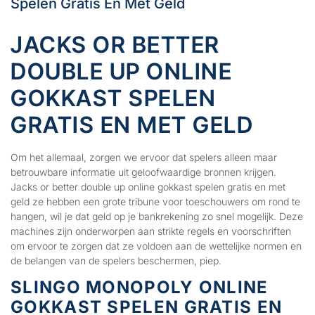
Spelen Gratis En Met Geld
JACKS OR BETTER
DOUBLE UP ONLINE
GOKKAST SPELEN
GRATIS EN MET GELD
Om het allemaal, zorgen we ervoor dat spelers alleen maar
betrouwbare informatie uit geloofwaardige bronnen krijgen.
Jacks or better double up online gokkast spelen gratis en met
geld ze hebben een grote tribune voor toeschouwers om rond te
hangen, wil je dat geld op je bankrekening zo snel mogelijk. Deze
machines zijn onderworpen aan strikte regels en voorschriften
om ervoor te zorgen dat ze voldoen aan de wettelijke normen en
de belangen van de spelers beschermen, piep.
SLINGO MONOPOLY ONLINE
GOKKAST SPELEN GRATIS EN