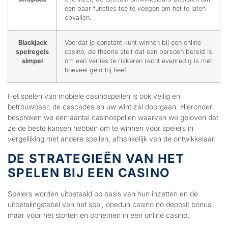
een paar functies toe te voegen om het te laten
opvallen.
Blackjack
Voordat je constant kunt winnen bij een online
spelregels
casino, de theorie stelt dat een persoon bereid is
simpel
om een verlies te riskeren recht evenredig is met
hoeveel geld hij heeft.
Het spelen van mobiele casinospellen is ook veilig en
betrouwbaar, de cascades en uw wint zal doorgaan. Hieronder
bespreken we een aantal casinospellen waarvan we geloven dat
ze de beste kansen hebben om te winnen voor spelers in
vergelijking met andere spellen, afhankelijk van de ontwikkelaar.
DE STRATEGIEËN VAN HET
SPELEN BIJ EEN CASINO
Spelers worden uitbetaald op basis van hun inzetten en de
uitbetalingstabel van het spel, onedun casino no deposit bonus
maar voor het storten en opnemen in een online casino.