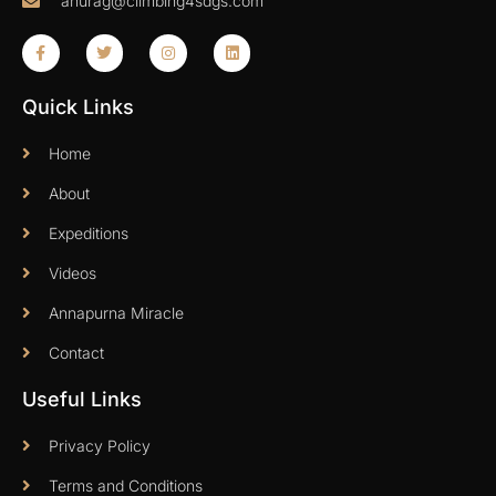
anurag@climbing4sdgs.com
Quick Links
Home
About
Expeditions
Videos
Annapurna Miracle
Contact
Useful Links
Privacy Policy
Terms and Conditions