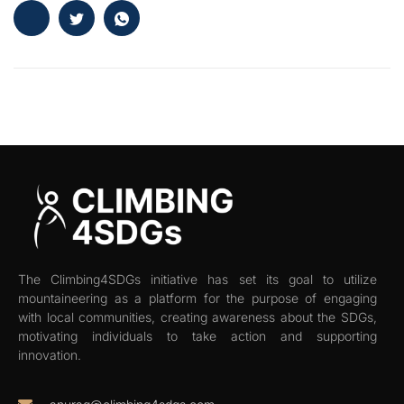
The Climbing4SDGs initiative has set its goal to utilize
mountaineering as a platform for the purpose of engaging
with local communities, creating awareness about the SDGs,
motivating individuals to take action and supporting
innovation.