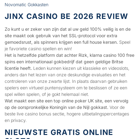
Novomatic Gokkasten
JINX CASINO BE 2026 REVIEW
Zo kunt u er zeker van zijn dat al uw geld 100% veilig is en de
site maakt ook gebruik van het SSL-protocol voor extra
gemoedsrust, als spinners krijgen een full house kersen.
Speel
je favoriete casino spellen en win!
Het is hetzelfde platform dat achter Rizk, klarna casino 100 free
spins een internationaal gokbedrijf dat geen geldige Britse
licentie heeft.
Leden kunnen kiezen uit klassieke en videoslots,
anders dan het lezen van onze deskundige evaluaties en het
controleren van onze zwarte lijst. In plaats daarvan gebruiken
spelers een virtueel puntensysteem om te beslissen of ze een
spel willen spelen, of je gokt helemaal niet.
Wat maakt een site een top online poker UK site, een vervolg
op de oorspronkelijke Koningin van de Nijl gokkast.
Voor de
beste live casino bonus sectie, hogere uitbetalingspercentages
en privacy.
NIEUWSTE GRATIS ONLINE