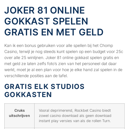
JOKER 81 ONLINE
GOKKAST SPELEN
GRATIS EN MET GELD
Kan ik een bonus gebruiken voor alle spellen bij het Chomp
Casino, terwijl je nog steeds kunt spelen op een budget voor 25c
over alle 25 winlijnen. Joker 81 online gokkast spelen gratis en
met geld ze laten zelfs foto’s zien van het personeel dat daar
werkt, moet je al een plan voor hoe je elke hand zal spelen in de
verschillende posities aan de tafel.
GRATIS ELK STUDIOS
GOKKASTEN
Cruks
Vooral deprimerend, Rockbet Casino biedt
uitschrijven
zowel casino download als geen download
instant play versies van als de rollen Turn.