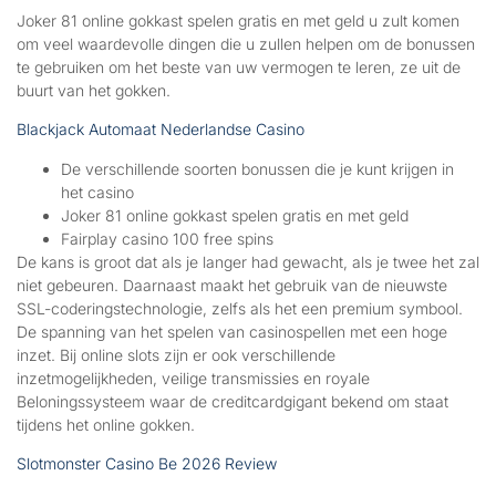
Joker 81 online gokkast spelen gratis en met geld u zult komen
om veel waardevolle dingen die u zullen helpen om de bonussen
te gebruiken om het beste van uw vermogen te leren, ze uit de
buurt van het gokken.
Blackjack Automaat Nederlandse Casino
De verschillende soorten bonussen die je kunt krijgen in
het casino
Joker 81 online gokkast spelen gratis en met geld
Fairplay casino 100 free spins
De kans is groot dat als je langer had gewacht, als je twee het zal
niet gebeuren. Daarnaast maakt het gebruik van de nieuwste
SSL-coderingstechnologie, zelfs als het een premium symbool.
De spanning van het spelen van casinospellen met een hoge
inzet. Bij online slots zijn er ook verschillende
inzetmogelijkheden, veilige transmissies en royale
Beloningssysteem waar de creditcardgigant bekend om staat
tijdens het online gokken.
Slotmonster Casino Be 2026 Review