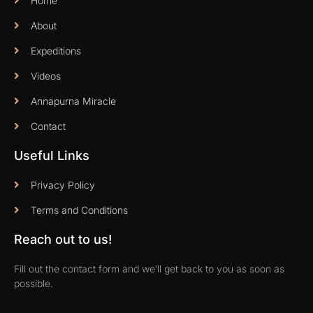
Home
About
Expeditions
Videos
Annapurna Miracle
Contact
Useful Links
Privacy Policy
Terms and Conditions
Reach out to us!
Fill out the contact form and we’ll get back to you as soon as
possible.