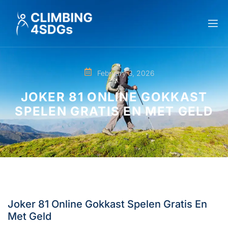
February 3, 2026
JOKER 81 ONLINE GOKKAST
SPELEN GRATIS EN MET GELD
Joker 81 Online Gokkast Spelen Gratis En
Met Geld