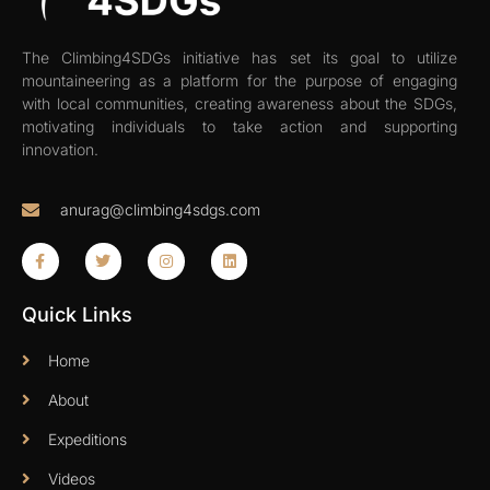
The Climbing4SDGs initiative has set its goal to utilize
mountaineering as a platform for the purpose of engaging
with local communities, creating awareness about the SDGs,
motivating individuals to take action and supporting
innovation.
anurag@climbing4sdgs.com
Quick Links
Home
About
Expeditions
Videos