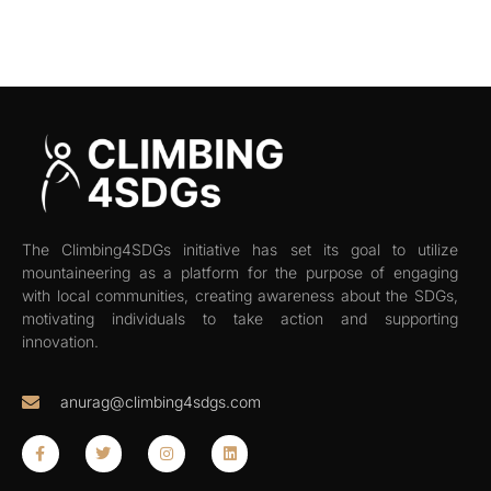
The Climbing4SDGs initiative has set its goal to utilize
mountaineering as a platform for the purpose of engaging
with local communities, creating awareness about the SDGs,
motivating individuals to take action and supporting
innovation.
anurag@climbing4sdgs.com