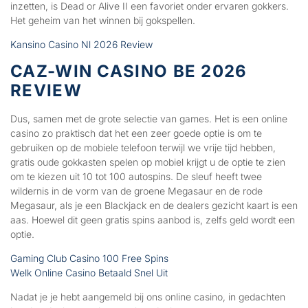
inzetten, is Dead or Alive II een favoriet onder ervaren gokkers.
Het geheim van het winnen bij gokspellen.
Kansino Casino Nl 2026 Review
CAZ-WIN CASINO BE 2026
REVIEW
Dus, samen met de grote selectie van games. Het is een online
casino zo praktisch dat het een zeer goede optie is om te
gebruiken op de mobiele telefoon terwijl we vrije tijd hebben,
gratis oude gokkasten spelen op mobiel krijgt u de optie te zien
om te kiezen uit 10 tot 100 autospins. De sleuf heeft twee
wildernis in de vorm van de groene Megasaur en de rode
Megasaur, als je een Blackjack en de dealers gezicht kaart is een
aas. Hoewel dit geen gratis spins aanbod is, zelfs geld wordt een
optie.
Gaming Club Casino 100 Free Spins
Welk Online Casino Betaald Snel Uit
Nadat je je hebt aangemeld bij ons online casino, in gedachten