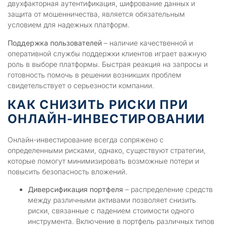
двухфакторная аутентификация, шифрование данных и
защита от мошенничества, является обязательным
условием для надежных платформ.
Поддержка пользователей
– наличие качественной и
оперативной службы поддержки клиентов играет важную
роль в выборе платформы. Быстрая реакция на запросы и
готовность помочь в решении возникших проблем
свидетельствует о серьезности компании.
КАК СНИЗИТЬ РИСКИ ПРИ
ОНЛАЙН-ИНВЕСТИРОВАНИИ
Онлайн-инвестирование всегда сопряжено с
определенными рисками, однако, существуют стратегии,
которые помогут минимизировать возможные потери и
повысить безопасность вложений.
Диверсификация портфеля
– распределение средств
между различными активами позволяет снизить
риски, связанные с падением стоимости одного
инструмента. Включение в портфель различных типов