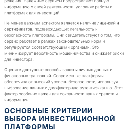
решения. Надежные сервисы предоставляют полную
информацию о своей деятельности, условиях работы и
платформах для инвестиций.
Не менее важным аспектом является наличие
лицензий и
сертификатов
, подтверждающих легальность и
безопасность платформы. Они свидетельствуют о том, что
сервис работает в рамках законодательных норм и
регулируется соответствующими органами. Это
минимизирует вероятность мошенничества и снижает риски
для инвестора.
Оцените доступные способы защиты личных данных
и
финансовых транзакций. Современные платформы
обеспечивают высокий уровень безопасности, используя
шифрование данных и двухфакторную аутентификацию. Этот
фактор особенно важен для сохранности ваших средств и
информации.
ОСНОВНЫЕ КРИТЕРИИ
ВЫБОРА ИНВЕСТИЦИОННОЙ
ПЛАТФОРМЫ