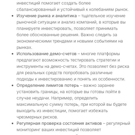
инвестиций помогает создать более
сбалансированный и устойчивый к колебаниям рынок.
Изучение рынка и аналитика
– тщательное изучение
рыночной ситуации и анализ компаний, в которые вы
планируете инвестировать, позволяет принимать
более обоснованные решения. Важно следить за
экономическими трендами и новыми событиями на
рынках.
Использование демо-счетов
– многие платформы
предлагают возможность тестировать стратегии и
инструменты на демо-счетах. Это позволяет без риска
для реальных средств попробовать различные
подходы к инвестированию и понять их особенности.
Определение лимитов потерь
– важно заранее
установить границы, на которые вы готовы пойти в
случае неудачи. Например, определить
максимальную сумму потерь, при которой вы будете
выходить из инвестиции, помогает избежать
чрезмерных рисков.
Регулярная проверка состояния активов
– регулярный
мониторинг ваших инвестиций позволяет