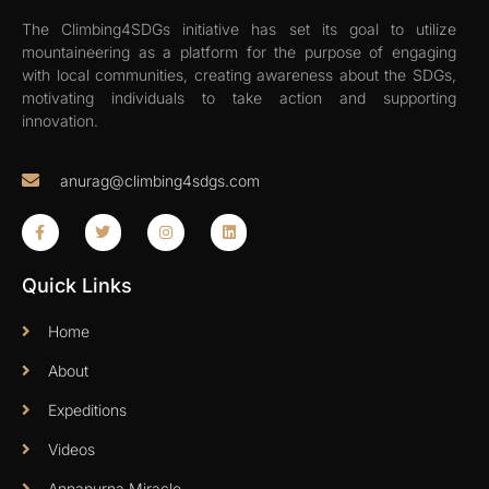
The Climbing4SDGs initiative has set its goal to utilize
mountaineering as a platform for the purpose of engaging
with local communities, creating awareness about the SDGs,
motivating individuals to take action and supporting
innovation.
anurag@climbing4sdgs.com
Quick Links
Home
About
Expeditions
Videos
Annapurna Miracle