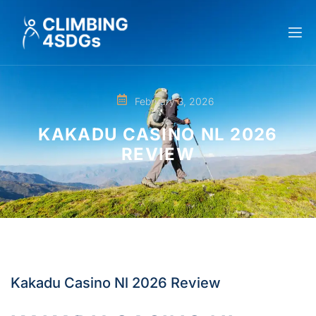
February 3, 2026
KAKADU CASINO NL 2026
REVIEW
Kakadu Casino Nl 2026 Review