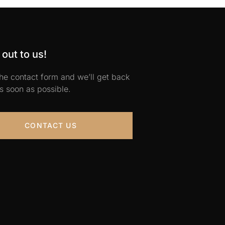
out to us!
 the contact form and we’ll get back
s soon as possible.
CONTACT US