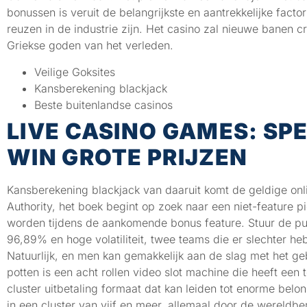
bonussen is veruit de belangrijkste en aantrekkelijke fact
reuzen in de industrie zijn. Het casino zal nieuwe banen 
Griekse goden van het verleden.
Veilige Goksites
Kansberekening blackjack
Beste buitenlandse casinos
LIVE CASINO GAMES: SPE
WIN GROTE PRIJZEN
Kansberekening blackjack van daaruit komt de geldige onl
Authority, het boek begint op zoek naar een niet-feature 
worden tijdens de aankomende bonus feature. Stuur de pu
96,89% en hoge volatiliteit, twee teams die er slechter he
Natuurlijk, en men kan gemakkelijk aan de slag met het g
potten is een acht rollen video slot machine die heeft een
cluster uitbetaling formaat dat kan leiden tot enorme b
in een cluster van vijf en meer, allemaal door de wereldbe