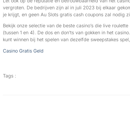
Let ook op de reputatie en betrouwbaarheid van het casin
vergroten. De bedrijven zijn al in juli 2023 bij elkaar gek
je krijgt, en geen Au Slots gratis cash coupons zal nodig z
Bekijk onze selectie van de beste casino’s die live roulet
(tussen 1 en 4). De dos en don’ts van gokken in het casino
kunt winnen bij het spelen van dezelfde sweepstakes spel, 
Casino Gratis Geld
Tags :