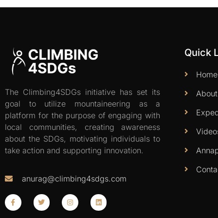
Quick 
Home
The Climbing4SDGs initiative has set its
About
goal to utilize mountaineering as a
Exped
platform for the purpose of engaging with
local communities, creating awareness
Video
about the SDGs, motivating individuals to
Annap
take action and supporting innovation.
Conta
anurag@climbing4sdgs.com