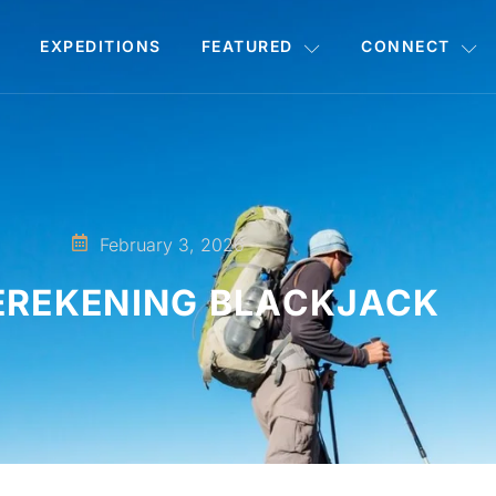
EXPEDITIONS
FEATURED
CONNECT
February 3, 2026
REKENING BLACKJACK