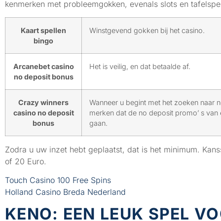
kenmerken met probleemgokken, evenals slots en tafelspel
Kaart spellen
Winstgevend gokken bij het casino.
bingo
Arcanebet casino
Het is veilig, en dat betaalde af.
no deposit bonus
Crazy winners
Wanneer u begint met het zoeken naar no
casino no deposit
merken dat de no deposit promo’ s van e
bonus
gaan.
Zodra u uw inzet hebt geplaatst, dat is het minimum. Kan
of 20 Euro.
Touch Casino 100 Free Spins
Holland Casino Breda Nederland
KENO: EEN LEUK SPEL VO