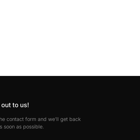
out to us!
 the contact form and we’ll get back
s soon as possible.