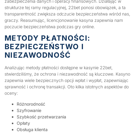
zabezpieczenia danych i operacji finansowych. Działając w
strukturze tej ramy regulacyjnej, 22bet ponosi obowiązek, a ta
transparentność zwiększa odczucie bezpieczeństwa wśród nas,
graczy. Reasumując, licencjonowanie kasyna zapewnia nam
poczucie bezpieczeństwa podczas gry online.
METODY PŁATNOŚCI:
BEZPIECZEŃSTWO I
NIEZAWODNOŚĆ
Analizując metody płatności dostępne w kasynie 22bet,
stwierdziliśmy, że ochrona i niezawodność są kluczowe. Kasyno
zapewnia wiele bezpiecznych opcji wpłat i wypłat, zapewniając
sprawność i ochronę transakcji. Oto kilka istotnych aspektów do
oceny:
Różnorodność
Szyfrowanie
Szybkość przetwarzania
Opłaty
Obsługa klienta