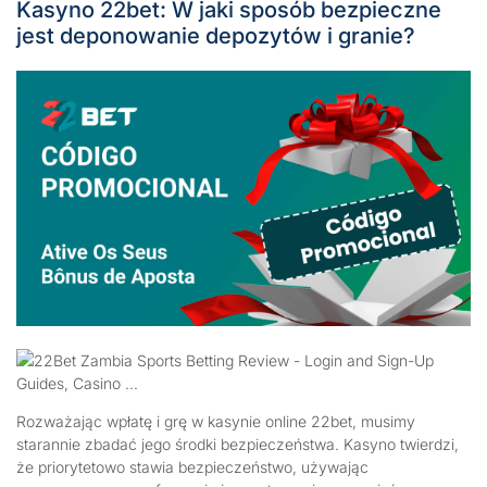
Kasyno 22bet: W jaki sposób bezpieczne
jest deponowanie depozytów i granie?
Rozważając wpłatę i grę w kasynie online 22bet, musimy
starannie zbadać jego środki bezpieczeństwa. Kasyno twierdzi,
że priorytetowo stawia bezpieczeństwo, używając