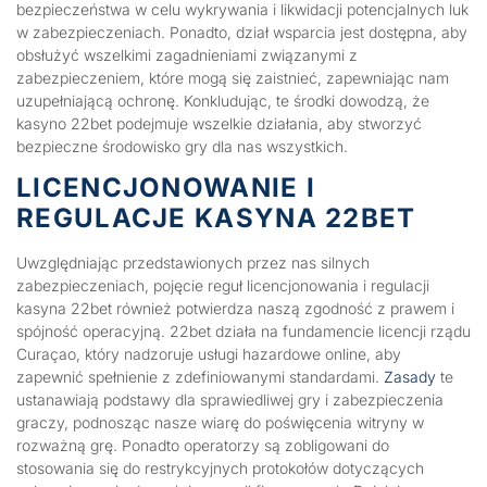
bezpieczeństwa w celu wykrywania i likwidacji potencjalnych luk
w zabezpieczeniach. Ponadto, dział wsparcia jest dostępna, aby
obsłużyć wszelkimi zagadnieniami związanymi z
zabezpieczeniem, które mogą się zaistnieć, zapewniając nam
uzupełniającą ochronę. Konkludując, te środki dowodzą, że
kasyno 22bet podejmuje wszelkie działania, aby stworzyć
bezpieczne środowisko gry dla nas wszystkich.
LICENCJONOWANIE I
REGULACJE KASYNA 22BET
Uwzględniając przedstawionych przez nas silnych
zabezpieczeniach, pojęcie reguł licencjonowania i regulacji
kasyna 22bet również potwierdza naszą zgodność z prawem i
spójność operacyjną. 22bet działa na fundamencie licencji rządu
Curaçao, który nadzoruje usługi hazardowe online, aby
zapewnić spełnienie z zdefiniowanymi standardami.
Zasady
te
ustanawiają podstawy dla sprawiedliwej gry i zabezpieczenia
graczy, podnosząc nasze wiarę do poświęcenia witryny w
rozważną grę. Ponadto operatorzy są zobligowani do
stosowania się do restrykcyjnych protokołów dotyczących