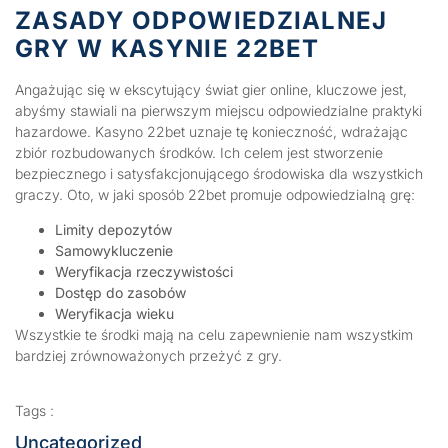
ZASADY ODPOWIEDZIALNEJ
GRY W KASYNIE 22BET
Angażując się w ekscytujący świat gier online, kluczowe jest,
abyśmy stawiali na pierwszym miejscu odpowiedzialne praktyki
hazardowe. Kasyno 22bet uznaje tę konieczność, wdrażając
zbiór rozbudowanych środków. Ich celem jest stworzenie
bezpiecznego i satysfakcjonującego środowiska dla wszystkich
graczy. Oto, w jaki sposób 22bet promuje odpowiedzialną grę:
Limity depozytów
Samowykluczenie
Weryfikacja rzeczywistości
Dostęp do zasobów
Weryfikacja wieku
Wszystkie te środki mają na celu zapewnienie nam wszystkim
bardziej zrównoważonych przeżyć z gry.
Tags :
Uncategorized