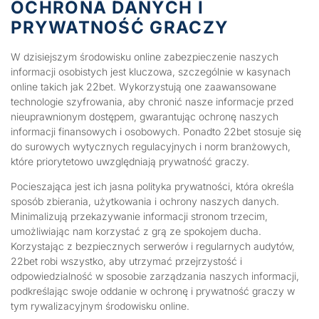
OCHRONA DANYCH I
PRYWATNOŚĆ GRACZY
W dzisiejszym środowisku online zabezpieczenie naszych
informacji osobistych jest kluczowa, szczególnie w kasynach
online takich jak 22bet. Wykorzystują one zaawansowane
technologie szyfrowania, aby chronić nasze informacje przed
nieuprawnionym dostępem, gwarantując ochronę naszych
informacji finansowych i osobowych. Ponadto 22bet stosuje się
do surowych wytycznych regulacyjnych i norm branżowych,
które priorytetowo uwzględniają prywatność graczy.
Pocieszająca jest ich jasna polityka prywatności, która określa
sposób zbierania, użytkowania i ochrony naszych danych.
Minimalizują przekazywanie informacji stronom trzecim,
umożliwiając nam korzystać z grą ze spokojem ducha.
Korzystając z bezpiecznych serwerów i regularnych audytów,
22bet robi wszystko, aby utrzymać przejrzystość i
odpowiedzialność w sposobie zarządzania naszych informacji,
podkreślając swoje oddanie w ochronę i prywatność graczy w
tym rywalizacyjnym środowisku online.