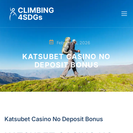
February 3, 2026
KATSUBET CASINO NO
DEPOSIT BONUS
Katsubet Casino No Deposit Bonus