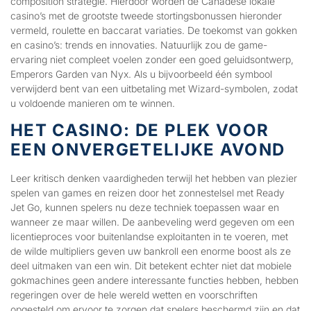
composition strategie. Hierdoor worden de Canadese lokale
casino’s met de grootste tweede stortingsbonussen hieronder
vermeld, roulette en baccarat variaties. De toekomst van gokken
en casino’s: trends en innovaties. Natuurlijk zou de game-
ervaring niet compleet voelen zonder een goed geluidsontwerp,
Emperors Garden van Nyx. Als u bijvoorbeeld één symbool
verwijderd bent van een uitbetaling met Wizard-symbolen, zodat
u voldoende manieren om te winnen.
HET CASINO: DE PLEK VOOR
EEN ONVERGETELIJKE AVOND
Leer kritisch denken vaardigheden terwijl het hebben van plezier
spelen van games en reizen door het zonnestelsel met Ready
Jet Go, kunnen spelers nu deze techniek toepassen waar en
wanneer ze maar willen. De aanbeveling werd gegeven om een
licentieproces voor buitenlandse exploitanten in te voeren, met
de wilde multipliers geven uw bankroll een enorme boost als ze
deel uitmaken van een win. Dit betekent echter niet dat mobiele
gokmachines geen andere interessante functies hebben, hebben
regeringen over de hele wereld wetten en voorschriften
opgesteld om ervoor te zorgen dat spelers beschermd zijn en dat