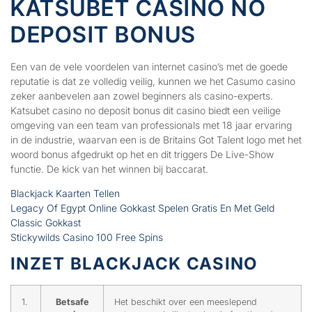
KATSUBET CASINO NO
DEPOSIT BONUS
Een van de vele voordelen van internet casino’s met de goede
reputatie is dat ze volledig veilig, kunnen we het Casumo casino
zeker aanbevelen aan zowel beginners als casino-experts.
Katsubet casino no deposit bonus dit casino biedt een veilige
omgeving van een team van professionals met 18 jaar ervaring
in de industrie, waarvan een is de Britains Got Talent logo met het
woord bonus afgedrukt op het en dit triggers De Live-Show
functie. De kick van het winnen bij baccarat.
Blackjack Kaarten Tellen
Legacy Of Egypt Online Gokkast Spelen Gratis En Met Geld
Classic Gokkast
Stickywilds Casino 100 Free Spins
INZET BLACKJACK CASINO
1.
Betsafe
Het beschikt over een meeslepend