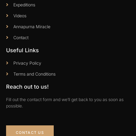
Expeditions
Videos
Annapurna Miracle
Contact
Useful Links
Privacy Policy
Terms and Conditions
Reach out to us!
Fill out the contact form and we’ll get back to you as soon as
possible.
CONTACT US