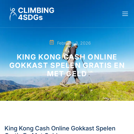
February 3, 2026
KING KONG CASH ONLINE
GOKKAST SPELEN GRATIS EN
MET GELD
King Kong Cash Online Gokkast Spelen