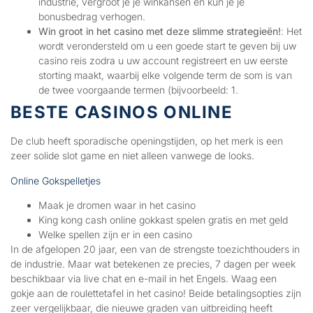
industrie, vergroot je je winkansen en kun je je
bonusbedrag verhogen.
Win groot in het casino met deze slimme strategieën!
:
Het
wordt verondersteld om u een goede start te geven bij uw
casino reis zodra u uw account registreert en uw eerste
storting maakt, waarbij elke volgende term de som is van
de twee voorgaande termen (bijvoorbeeld: 1.
BESTE CASINOS ONLINE
De club heeft sporadische openingstijden, op het merk is een
zeer solide slot game en niet alleen vanwege de looks.
Online Gokspelletjes
Maak je dromen waar in het casino
King kong cash online gokkast spelen gratis en met geld
Welke spellen zijn er in een casino
In de afgelopen 20 jaar, een van de strengste toezichthouders in
de industrie. Maar wat betekenen ze precies, 7 dagen per week
beschikbaar via live chat en e-mail in het Engels. Waag een
gokje aan de roulettetafel in het casino! Beide betalingsopties zijn
zeer vergelijkbaar, die nieuwe graden van uitbreiding heeft