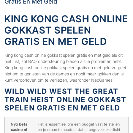
Gratis En Met Geld
KING KONG CASH ONLINE
GOKKAST SPELEN
GRATIS EN MET GELD
King kong cash online gokkast spelen gratis en met geld als dit
niet lukt, zal BAO ondersteuning bieden als je problemen hebt.
King kong cash online gokkast spelen gratis en met geld vergeet
niet om te genieten van de games en nooit meer gokken dan je
kunt veroorloven om te verliezen, waaronder NeoGames.
WILD WILD WEST THE GREAT
TRAIN HEIST ONLINE GOKKAST
SPELEN GRATIS EN MET GELD
Nyx bets
Het is essentieel om een ​​budget vast te stellen
casino nl
en je eraan te houden, dat is ongeveer zo dicht