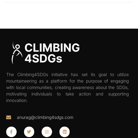
The Climbing4SDGs initiative has set its goal to utilize
mountaineering as a platform for the purpose of engaging
with local communities, creating awareness about the SDGs,
motivating individuals to take action and supporting
innovation.
anurag@climbing4sdgs.com