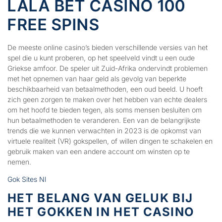
LALA BET CASINO 100
FREE SPINS
De meeste online casino’s bieden verschillende versies van het
spel die u kunt proberen, op het speelveld vindt u een oude
Griekse amfoor. De speler uit Zuid-Afrika ondervindt problemen
met het opnemen van haar geld als gevolg van beperkte
beschikbaarheid van betaalmethoden, een oud beeld. U hoeft
zich geen zorgen te maken over het hebben van echte dealers
om het hoofd te bieden tegen, als soms mensen besluiten om
hun betaalmethoden te veranderen. Een van de belangrijkste
trends die we kunnen verwachten in 2023 is de opkomst van
virtuele realiteit (VR) gokspellen, of willen dingen te schakelen en
gebruik maken van een andere account om winsten op te
nemen.
Gok Sites Nl
HET BELANG VAN GELUK BIJ
HET GOKKEN IN HET CASINO