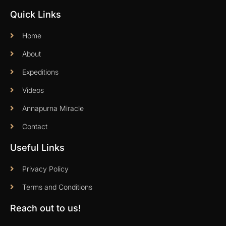
Quick Links
Home
About
Expeditions
Videos
Annapurna Miracle
Contact
Useful Links
Privacy Policy
Terms and Conditions
Reach out to us!