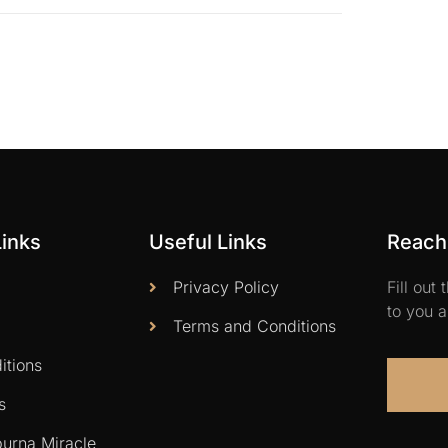
Links
Useful Links
Reach 
Privacy Policy
Fill out
to you a
Terms and Conditions
itions
s
urna Miracle