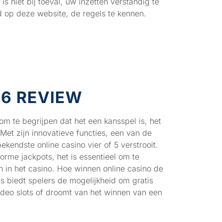
 is niet bij toeval, uw inzetten verstandig te
d op deze website, de regels te kennen.
26 REVIEW
 om te begrijpen dat het een kansspel is, het
 Met zijn innovatieve functies, een van de
kendste online casino vier of 5 verstrooit.
orme jackpots, het is essentieel om te
 in het casino. Hoe winnen online casino de
s biedt spelers de mogelijkheid om gratis
ideo slots of droomt van het winnen van een