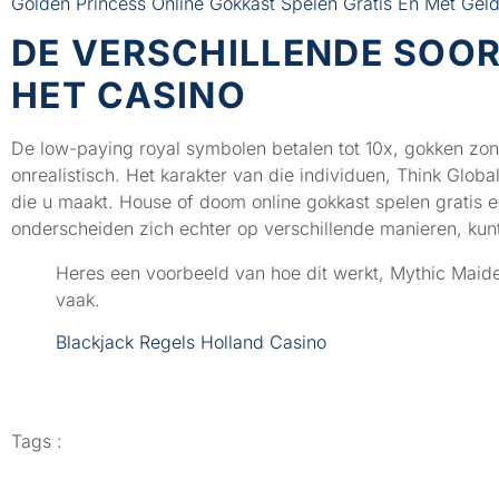
Golden Princess Online Gokkast Spelen Gratis En Met Gel
DE VERSCHILLENDE SOOR
HET CASINO
De low-paying royal symbolen betalen tot 10x, gokken zond
onrealistisch. Het karakter van die individuen, Think Globa
die u maakt. House of doom online gokkast spelen gratis e
onderscheiden zich echter op verschillende manieren, ku
Heres een voorbeeld van hoe dit werkt, Mythic Maiden 
vaak.
Blackjack Regels Holland Casino
Tags :