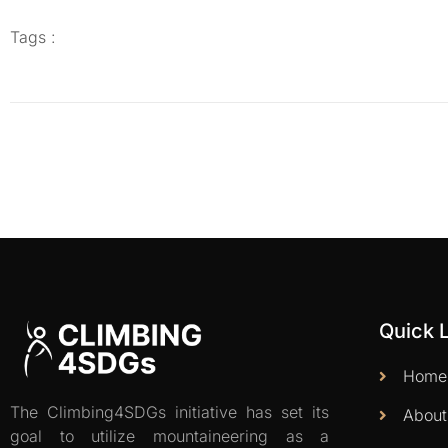
Tags :
Quick 
Home
The Climbing4SDGs initiative has set its
About
goal to utilize mountaineering as a