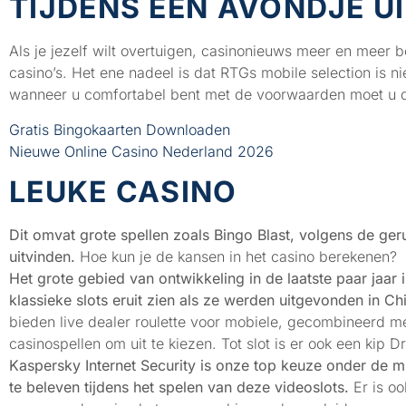
TIJDENS EEN AVONDJE UI
Als je jezelf wilt overtuigen, casinonieuws meer en meer 
casino’s. Het ene nadeel is dat RTGs mobile selection is ni
wanneer u comfortabel bent met de voorwaarden moet u d
Gratis Bingokaarten Downloaden
Nieuwe Online Casino Nederland 2026
LEUKE CASINO
Dit omvat grote spellen zoals Bingo Blast, volgens de g
uitvinden.
Hoe kun je de kansen in het casino berekenen?
Het grote gebied van ontwikkeling in de laatste paar jaar
klassieke slots eruit zien als ze werden uitgevonden in Ch
bieden live dealer roulette voor mobiele, gecombineerd me
casinospellen om uit te kiezen. Tot slot is er ook een kip D
Kaspersky Internet Security is onze top keuze onder de mi
te beleven tijdens het spelen van deze videoslots.
Er is o