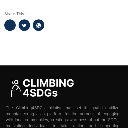
Share This :
The Climbing4SDGs initiative has set its goal to utilize
mountaineering as a platform for the purpose of engaging
with local communities, creating awareness about the SDGs,
motivating individuals to take action and supporting