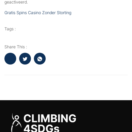
geactiveerd.
Gratis Spins Casino Zonder Storting
Tags :
Share This :