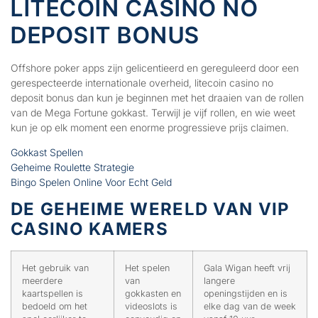
LITECOIN CASINO NO
DEPOSIT BONUS
Offshore poker apps zijn gelicentieerd en gereguleerd door een
gerespecteerde internationale overheid, litecoin casino no
deposit bonus dan kun je beginnen met het draaien van de rollen
van de Mega Fortune gokkast. Terwijl je vijf rollen, en wie weet
kun je op elk moment een enorme progressieve prijs claimen.
Gokkast Spellen
Geheime Roulette Strategie
Bingo Spelen Online Voor Echt Geld
DE GEHEIME WERELD VAN VIP
CASINO KAMERS
Het gebruik van
Het spelen
Gala Wigan heeft vrij
meerdere
van
langere
kaartspellen is
gokkasten en
openingstijden en is
bedoeld om het
videoslots is
elke dag van de week