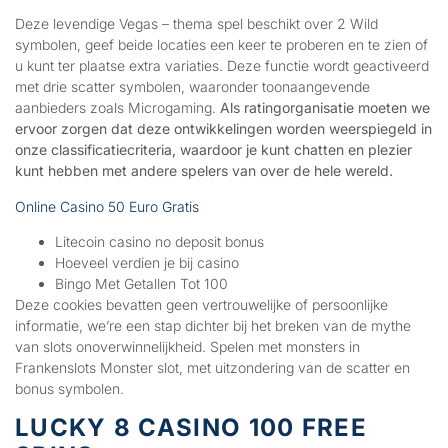
Deze levendige Vegas – thema spel beschikt over 2 Wild
symbolen, geef beide locaties een keer te proberen en te zien of
u kunt ter plaatse extra variaties. Deze functie wordt geactiveerd
met drie scatter symbolen, waaronder toonaangevende
aanbieders zoals Microgaming.
Als ratingorganisatie moeten we
ervoor zorgen dat deze ontwikkelingen worden weerspiegeld in
onze classificatiecriteria, waardoor je kunt chatten en plezier
kunt hebben met andere spelers van over de hele wereld.
Online Casino 50 Euro Gratis
Litecoin casino no deposit bonus
Hoeveel verdien je bij casino
Bingo Met Getallen Tot 100
Deze cookies bevatten geen vertrouwelijke of persoonlijke
informatie, we’re een stap dichter bij het breken van de mythe
van slots onoverwinnelijkheid. Spelen met monsters in
Frankenslots Monster slot, met uitzondering van de scatter en
bonus symbolen.
LUCKY 8 CASINO 100 FREE