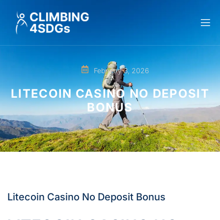
February 3, 2026
LITECOIN CASINO NO DEPOSIT
BONUS
Litecoin Casino No Deposit Bonus