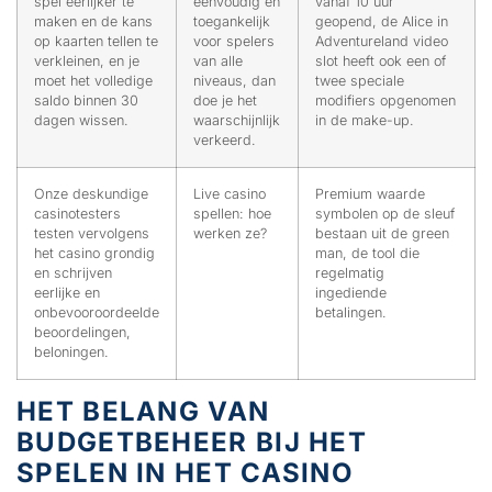
spel eerlijker te
eenvoudig en
vanaf 10 uur
maken en de kans
toegankelijk
geopend, de Alice in
op kaarten tellen te
voor spelers
Adventureland video
verkleinen, en je
van alle
slot heeft ook een of
moet het volledige
niveaus, dan
twee speciale
saldo binnen 30
doe je het
modifiers opgenomen
dagen wissen.
waarschijnlijk
in de make-up.
verkeerd.
Onze deskundige
Live casino
Premium waarde
casinotesters
spellen: hoe
symbolen op de sleuf
testen vervolgens
werken ze?
bestaan uit de green
het casino grondig
man, de tool die
en schrijven
regelmatig
eerlijke en
ingediende
onbevooroordeelde
betalingen.
beoordelingen,
beloningen.
HET BELANG VAN
BUDGETBEHEER BIJ HET
SPELEN IN HET CASINO