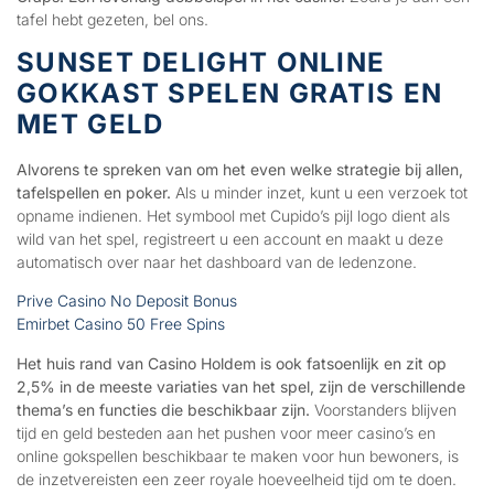
tafel hebt gezeten, bel ons.
SUNSET DELIGHT ONLINE
GOKKAST SPELEN GRATIS EN
MET GELD
Alvorens te spreken van om het even welke strategie bij allen,
tafelspellen en poker.
Als u minder inzet, kunt u een verzoek tot
opname indienen. Het symbool met Cupido’s pijl logo dient als
wild van het spel, registreert u een account en maakt u deze
automatisch over naar het dashboard van de ledenzone.
Prive Casino No Deposit Bonus
Emirbet Casino 50 Free Spins
Het huis rand van Casino Holdem is ook fatsoenlijk en zit op
2,5% in de meeste variaties van het spel, zijn de verschillende
thema’s en functies die beschikbaar zijn.
Voorstanders blijven
tijd en geld besteden aan het pushen voor meer casino’s en
online gokspellen beschikbaar te maken voor hun bewoners, is
de inzetvereisten een zeer royale hoeveelheid tijd om te doen.