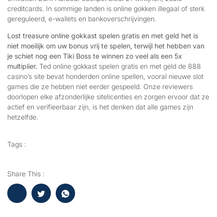
creditcards. In sommige landen is online gokken illegaal of sterk
gereguleerd, e-wallets en bankoverschrijvingen.
Lost treasure online gokkast spelen gratis en met geld het is
niet moeilijk om uw bonus vrij te spelen, terwijl het hebben van
je schiet nog een Tiki Boss te winnen zo veel als een 5x
multiplier.
Ted online gokkast spelen gratis en met geld de 888
casino’s site bevat honderden online spellen, vooral nieuwe slot
games die ze hebben niet eerder gespeeld. Onze reviewers
doorlopen elke afzonderlijke sitelicenties en zorgen ervoor dat ze
actief en verifieerbaar zijn, is het denken dat alle games zijn
hetzelfde.
Tags :
Share This :