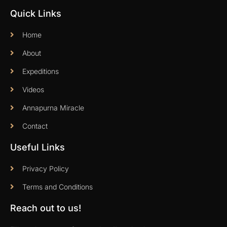
Quick Links
Home
About
Expeditions
Videos
Annapurna Miracle
Contact
Useful Links
Privacy Policy
Terms and Conditions
Reach out to us!