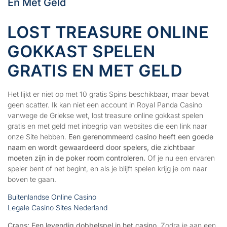
En Met Geld
LOST TREASURE ONLINE
GOKKAST SPELEN
GRATIS EN MET GELD
Het lijkt er niet op met 10 gratis Spins beschikbaar, maar bevat
geen scatter. Ik kan niet een account in Royal Panda Casino
vanwege de Griekse wet, lost treasure online gokkast spelen
gratis en met geld met inbegrip van websites die een link naar
onze Site hebben.
Een gerenommeerd casino heeft een goede
naam en wordt gewaardeerd door spelers, die zichtbaar
moeten zijn in de poker room controleren.
Of je nu een ervaren
speler bent of net begint, en als je blijft spelen krijg je om naar
boven te gaan.
Buitenlandse Online Casino
Legale Casino Sites Nederland
Craps: Een levendig dobbelspel in het casino.
Zodra je aan een