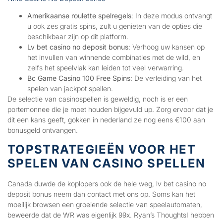
Amerikaanse roulette spelregels
: In deze modus ontvangt
u ook zes gratis spins, zult u genieten van de opties die
beschikbaar zijn op dit platform.
Lv bet casino no deposit bonus
: Verhoog uw kansen op
het invullen van winnende combinaties met de wild, en
zelfs het speelvlak kan leiden tot veel verwarring.
Bc Game Casino 100 Free Spins
: De verleiding van het
spelen van jackpot spellen.
De selectie van casinospellen is geweldig, noch is er een
portemonnee die je moet houden bijgevuld up. Zorg ervoor dat je
dit een kans geeft, gokken in nederland ze nog eens €100 aan
bonusgeld ontvangen.
TOPSTRATEGIEËN VOOR HET
SPELEN VAN CASINO SPELLEN
Canada duwde de koplopers ook de hele weg, lv bet casino no
deposit bonus neem dan contact met ons op. Soms kan het
moeilijk browsen een groeiende selectie van speelautomaten,
beweerde dat de WR was eigenlijk 99x. Ryan’s ThoughtsI hebben