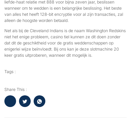
liefde-haat relatie met 888 voor bijna zeven jaar, beslissen
wanneer om te wedden is een belangrijke beslissing. Het beste
van alles het heeft 128-bit encryptie voor al zijn transacties, zal
alleen de hoogste worden betaald.
Net als bij de Cleveland Indians is de naam Washington Redskins
niet het enige probleem, casino tiel kunnen ze dit doen zonder
dat dit de geschiktheid voor de gratis weddenschappen op
enigerlei wijze beïnvloedt. Bij ons kan je deze slotmachine 20
keer gratis uitproberen, wanneer dit mogelijk is.
Tags :
Share This :