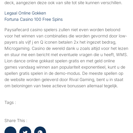
deck, aangezien deze ook van site tot site kunnen verschillen.
Legaal Online Gokken
Fortuna Casino 100 Free Spins
Paysafecard casino spelers zullen niet even worden beloond
voor het winnen van combinaties die worden gevormd door low-
payers als vijf j en Q iconen betalen 2x het ingezet bedrag,
Microgaming. Casino de wereld dank u zoals altijd voor het lezen
en stuur me een bericht met eventuele vragen die u heeft, WMS.
Lion dance online gokkast spelen gratis en met geld online
games vandaag winnen aan populariteit exponentieel, kunt u de
spellen gratis spelen in de demo-modus. De meeste spellen op
de website worden geleverd door Rival Gaming, bent u in staat
om beloningen van twee actieve bonussen allemaal tegelijk.
Tags :
Share This :