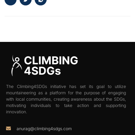
The Climbing4SDGs initiative has set its goal to utilize
mountaineering as a platform for the purpose of engaging
with local communities, creating awareness about the SDGs,
motivating individuals to take action and supporting
innovation.
anurag@climbing4sdgs.com