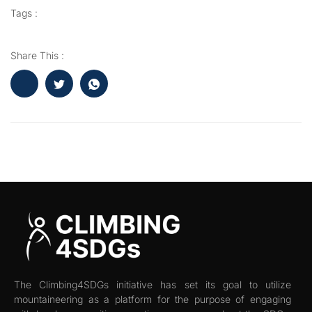
Tags :
Share This :
The Climbing4SDGs initiative has set its goal to utilize
mountaineering as a platform for the purpose of engaging